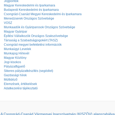
Jogpontok
Magyar Kereskedelmi és Iparkamara
Budapesti Kereskedelmi és Iparkamara
Csongrád-Csanád Megyei Kereskedelmi és Iparkamara
Menedzserek Országos Szövetsége
VOSZ
Munkaadók és Gyáriparosok Országos Szövetsége
Magyar Gyáripar
Építési Vállalkozók Országos Szakszövetsége
Társaság a Szabadságjogokért (TASZ)
Csongrád megyei befektetési információk
Munkaügyi Levelek
Munkajog Hírlevél
Magyar Közlöny
Jogi kisokos
Pályázatfigyelő
Sikeres pályázatkészítés (segédlet)
Gazdasági hírek
Múltidéző
Elemzések, értékelések
Adatkezelési tájékoztató
A Csongrád-Csanád Vármegyei Iparszövetség (KISZÖV) alapszabálya