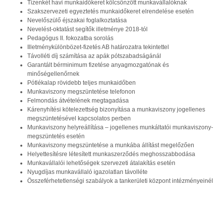
Tizenkét havi munkaidőkeret kölcsönzött munkavállalóknak
Szakszervezeti egyeztetés munkaidőkeret elrendelése esetén
Nevelőszülő éjszakai foglalkoztatása
Nevelést-oktatást segítők illetménye 2018-tól
Pedagógus II. fokozatba sorolás
Illetménykülönbözet-fizetés AB határozatra tekintettel
Távolléti díj számítása az apák pótszabadságánál
Garantált bérminimum fizetése anyagmozgatónak és
minőségellenőrnek
Pótlékalap rövidebb teljes munkaidőben
Munkaviszony megszüntetése telefonon
Felmondás átvételének megtagadása
Kárenyhítési kötelezettség bizonyítása a munkaviszony jogellenes
megszüntetésével kapcsolatos perben
Munkaviszony helyreállítása – jogellenes munkáltatói munkaviszony-
megszüntetés esetén
Munkaviszony megszüntetése a munkába állítást megelőzően
Helyettesítésre létesített munkaszerződés meghosszabbodása
Munkavállalói lehetőségek szervezeti átalakítás esetén
Nyugdíjas munkavállaló igazolatlan távolléte
Összeférhetetlenségi szabályok a tankerületi központ intézményeinél