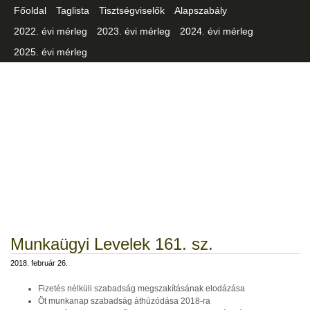
Főoldal
Taglista
Tisztségviselők
Alapszabály
2022. évi mérleg
2023. évi mérleg
2024. évi mérleg
2025. évi mérleg
Csongrád-Csanád Vármegyei
Iparszövetség
Munkaügyi Levelek 161. sz.
2018. február 26.
Fizetés nélküli szabadság megszakításának elodázása
Öt munkanap szabadság áthúzódása 2018-ra