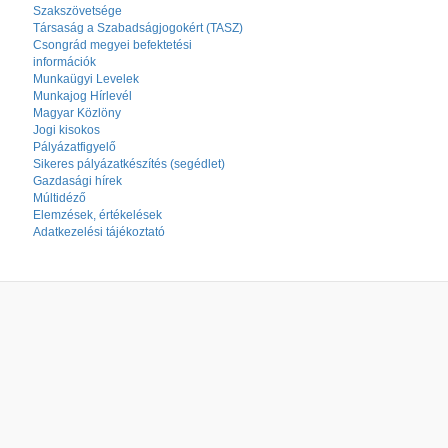
Szakszövetsége
Társaság a Szabadságjogokért (TASZ)
Csongrád megyei befektetési
információk
Munkaügyi Levelek
Munkajog Hírlevél
Magyar Közlöny
Jogi kisokos
Pályázatfigyelő
Sikeres pályázatkészítés (segédlet)
Gazdasági hírek
Múltidéző
Elemzések, értékelések
Adatkezelési tájékoztató