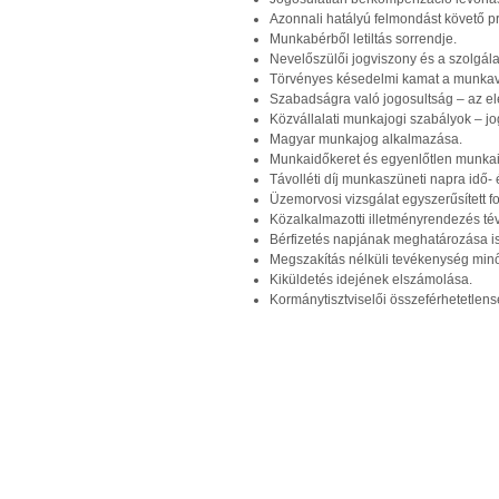
Azonnali hatályú felmondást követő p
Munkabérből letiltás sorrendje.
Nevelőszülői jogviszony és a szolgálat
Törvényes késedelmi kamat a munka
Szabadságra való jogosultság – az el
Közvállalati munkajogi szabályok – j
Magyar munkajog alkalmazása.
Munkaidőkeret és egyenlőtlen munka
Távolléti díj munkaszüneti napra idő-
Üzemorvosi vizsgálat egyszerűsített f
Közalkalmazotti illetményrendezés tév
Bérfizetés napjának meghatározása is
Megszakítás nélküli tevékenység minő
Kiküldetés idejének elszámolása.
Kormánytisztviselői összeférhetetlens