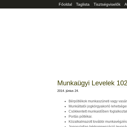
Főoldal
Taglista
Tisztségviselők
A
Munkaügyi Levelek 102
2014. június 24.
Bérpótlékok munkaszüneti vagy vasárn
Munkáltatói jogkörgyakorló lehetsége
Csökkentett munkaidőben foglalkozta
Portás pótlékai.
Közalkalmazott további munkavégzésr
Jogosulatlan bérkompenzáció levoná