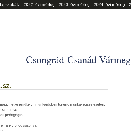
lapszabály
2022. évi mérleg
2023. évi mérleg
2024. évi mérleg
2
Csongrád-Csanád Vármegy
.sz.
api, illetve rendkívüli munkaidőben történő munkavégzés esetén.
s személye.
tott pedagógus.
e irányuló jogviszonya.
sa.