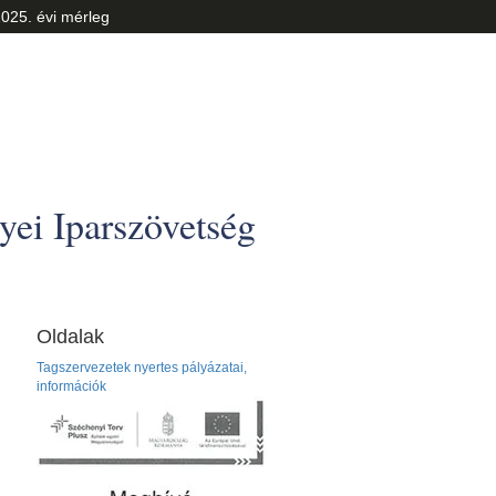
025. évi mérleg
ei Iparszövetség
Oldalak
Tagszervezetek nyertes pályázatai,
információk