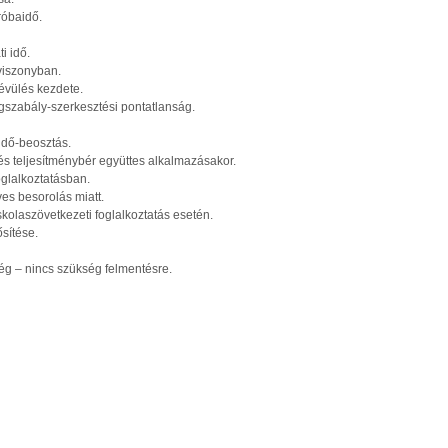
róbaidő.
i idő.
viszonyban.
évülés kezdete.
ogszabály-szerkesztési pontatlanság.
idő-beosztás.
 és teljesítménybér együttes alkalmazásakor.
oglalkoztatásban.
es besorolás miatt.
kolaszövetkezeti foglalkoztatás esetén.
sítése.
ég – nincs szükség felmentésre.