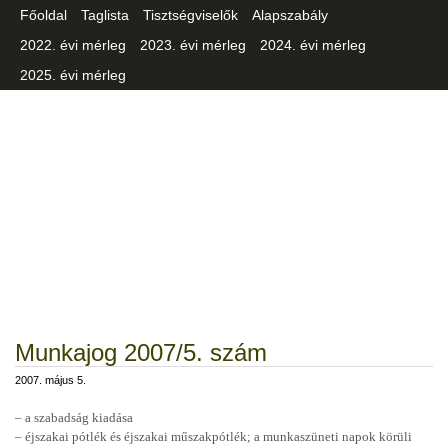
Főoldal
Taglista
Tisztségviselők
Alapszabály
2022. évi mérleg
2023. évi mérleg
2024. évi mérleg
2025. évi mérleg
Csongrád-Csanád Vármegyei
Iparszövetség
Munkajog 2007/5. szám
2007. május 5.
– a szabadság kiadása
– éjszakai pótlék és éjszakai műszakpótlék; a munkaszüneti napok körüli