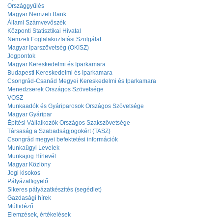
Országgyűlés
Magyar Nemzeti Bank
Állami Számvevőszék
Központi Statisztikai Hivatal
Nemzeti Foglalakoztatási Szolgálat
Magyar Iparszövetség (OKISZ)
Jogpontok
Magyar Kereskedelmi és Iparkamara
Budapesti Kereskedelmi és Iparkamara
Csongrád-Csanád Megyei Kereskedelmi és Iparkamara
Menedzserek Országos Szövetsége
VOSZ
Munkaadók és Gyáriparosok Országos Szövetsége
Magyar Gyáripar
Építési Vállalkozók Országos Szakszövetsége
Társaság a Szabadságjogokért (TASZ)
Csongrád megyei befektetési információk
Munkaügyi Levelek
Munkajog Hírlevél
Magyar Közlöny
Jogi kisokos
Pályázatfigyelő
Sikeres pályázatkészítés (segédlet)
Gazdasági hírek
Múltidéző
Elemzések, értékelések