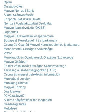
Opten
Országgyűlés
Magyar Nemzeti Bank
Állami Számvevőszék
Központi Statisztikai Hivatal
Nemzeti Foglalakoztatási Szolgálat
Magyar Iparszövetség (OKISZ)
Jogpontok
Magyar Kereskedelmi és Iparkamara
Budapesti Kereskedelmi és Iparkamara
Csongrád-Csanád Megyei Kereskedelmi és Iparkamara
Menedzserek Országos Szövetsége
VOSZ
Munkaadók és Gyáriparosok Országos Szövetsége
Magyar Gyáripar
Építési Vállalkozók Országos Szakszövetsége
Társaság a Szabadságjogokért (TASZ)
Csongrád megyei befektetési információk
Munkaügyi Levelek
Munkajog Hírlevél
Magyar Közlöny
Jogi kisokos
Pályázatfigyelő
Sikeres pályázatkészítés (segédlet)
Gazdasági hírek
Múltidéző