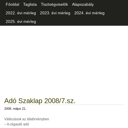
Főoldal
Taglista
Tisztségviselők
Alapszabály
2022. évi mérleg
2023. évi mérleg
2024. évi mérleg
2025. évi mérleg
Csongrád-Csanád Vármegyei
Iparszövetség
Adó Szaklap 2008/7.sz.
2008. május 21.
Változások az áfatörvényben
– A cégautó adó