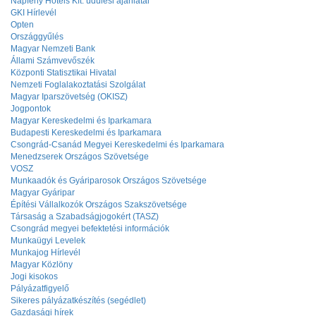
Napfény Hotels Kft. üdülési ajánlatai
GKI Hírlevél
Opten
Országgyűlés
Magyar Nemzeti Bank
Állami Számvevőszék
Központi Statisztikai Hivatal
Nemzeti Foglalakoztatási Szolgálat
Magyar Iparszövetség (OKISZ)
Jogpontok
Magyar Kereskedelmi és Iparkamara
Budapesti Kereskedelmi és Iparkamara
Csongrád-Csanád Megyei Kereskedelmi és Iparkamara
Menedzserek Országos Szövetsége
VOSZ
Munkaadók és Gyáriparosok Országos Szövetsége
Magyar Gyáripar
Építési Vállalkozók Országos Szakszövetsége
Társaság a Szabadságjogokért (TASZ)
Csongrád megyei befektetési információk
Munkaügyi Levelek
Munkajog Hírlevél
Magyar Közlöny
Jogi kisokos
Pályázatfigyelő
Sikeres pályázatkészítés (segédlet)
Gazdasági hírek