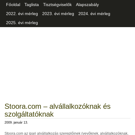
Főoldal
Taglista
Tisztségviselők
Alapszabály
2022. évi mérleg
2023. évi mérleg
2024. évi mérleg
2025. évi mérleg
Csongrád-Csanád Vármegyei
Iparszövetség
Stoora.com – alvállalkozóknak és
szolgáltatóknak
2009. január 13.
Stoora.com az ipari alvállalkozás szereplőinek (vevőknek, alvállalkozóknak,