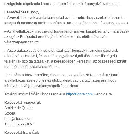
szolgáltató cégeknek) kapcsolatteremtő és -tartó többnyelvű weboldala.
Lehetővé teszi, hogy:
– A vevők feltegyék ajánlatkéréseiket az internetre, hogy ezeket célszerűen
küldjük át mindazon alvállalkozóknak, akiknek gépfelszerelései megfelelnek
– Az alvállalkozók, nagyságtól függetlenül, ingyen kapják és tanulmányozzák
az egész Európából eredő ajánlatkéréseket, és előfizetés révén
válaszoljanak ezekre.
– A szolgáltató cégek (kíséretet, szállítást, logisztikát, anyagmozgatást,
ellenőrzést, fordítást, felszerelést, egyéb szolgáltatást biztosító cégek)
felajánlják szolgáltatásaikat, a keresőgépen keresztül, az összes regisztrált
ipari cégnek és oldallátogatónak.
Funkcióinak köszönhetően, Stoora.com egyedi eszközt bocsát az ipari
alvállalkozás szereplői és ez utóbbiaknak szolgáltatói számára, hogy
könnyebbé váljon tevékenységeik fejlesztése.
További információért látogasson el a
http://stoora.com
weboldalra.
Kapcsolat magyarul:
Amélie de Quelen
Stoora
bud@stoora.com
+33 1 56 56 78 57
Kapcsolat franciául: