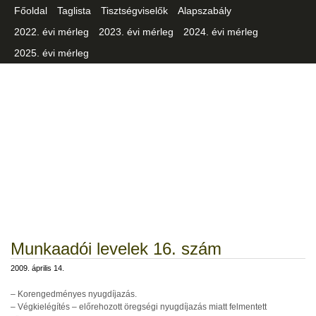
Főoldal
Taglista
Tisztségviselők
Alapszabály
2022. évi mérleg
2023. évi mérleg
2024. évi mérleg
2025. évi mérleg
Csongrád-Csanád Vármegyei
Iparszövetség
Munkaadói levelek 16. szám
2009. április 14.
– Korengedményes nyugdíjazás.
– Végkielégítés – előrehozott öregségi nyugdíjazás miatt felmentett