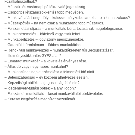
közalkalmazottnak?
– Műszak- és vasárnapi pótlékra való jogosultság.
– Csoportos létszámcsökkentés több megyében.
– Munkavállalási engedély – kulcsszemélyzetbe tartozhat-e a kínai szakács?
– Műszakpótlék – ha nem csak a munkarend több műszakos.
– Felszámolási eljárás – a munkáltató bértartozásának megelőlegezése.
– Munkabéremelés – kötelező vagy csak lehet.
– Munkabérfizetés – jogviszony megszűnésekor.
– Garantált bérminimum – többes munkakörben.
– Rendkívüli munkavégzés – munkaidőkereten túli „lecsúsztatása”.
– Illetménycsökkentés GYES alatt?
– Elmaradt munkabér – a követelés érvényesítése.
– Állásidő vagy négynapos munkahét?
– Munkaszüneti nap elszámolása a felmentési idő alatt.
– Betegszabadság – év közbeni áthelyezés esetén.
– Képzettségi pótlék – a jogosultság feltétele?
– Idegennyelv-tudási pótlék – alanyi jogon?
– Felszámolt munkáltató – kései munkavállalói bérkövetelés.
– Kereset kiegészítés megbízott vezetőknél.