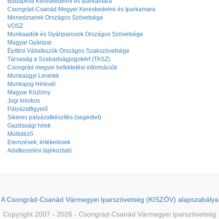
Budapesti Kereskedelmi és Iparkamara
Csongrád-Csanád Megyei Kereskedelmi és Iparkamara
Menedzserek Országos Szövetsége
VOSZ
Munkaadók és Gyáriparosok Országos Szövetsége
Magyar Gyáripar
Építési Vállalkozók Országos Szakszövetsége
Társaság a Szabadságjogokért (TASZ)
Csongrád megyei befektetési információk
Munkaügyi Levelek
Munkajog Hírlevél
Magyar Közlöny
Jogi kisokos
Pályázatfigyelő
Sikeres pályázatkészítés (segédlet)
Gazdasági hírek
Múltidéző
Elemzések, értékelések
Adatkezelési tájékoztató
A Csongrád-Csanád Vármegyei Iparszövetség (KISZÖV) alapszabálya
Copyright 2007 - 2026 - Csongrád-Csanád Vármegyei Iparszövetség