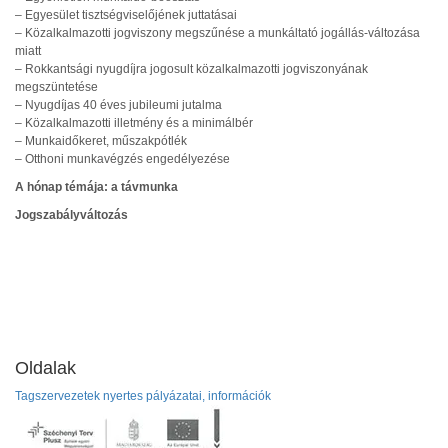
– Egyesület tisztségviselőjének juttatásai
– Közalkalmazotti jogviszony megszűnése a munkáltató jogállás-változása
miatt
– Rokkantsági nyugdíjra jogosult közalkalmazotti jogviszonyának
megszüntetése
– Nyugdíjas 40 éves jubileumi jutalma
– Közalkalmazotti illetmény és a minimálbér
– Munkaidőkeret, műszakpótlék
– Otthoni munkavégzés engedélyezése
A hónap témája: a távmunka
Jogszabályváltozás
Oldalak
Tagszervezetek nyertes pályázatai, információk