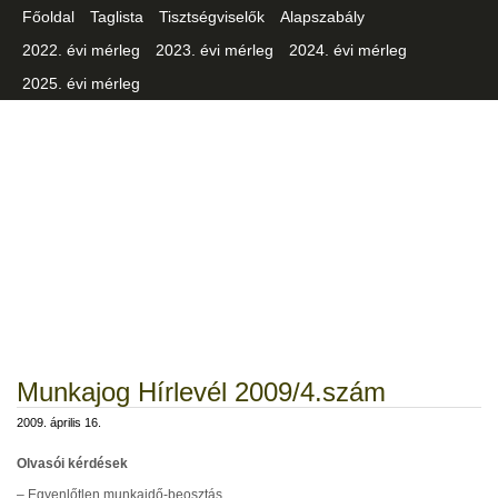
Főoldal
Taglista
Tisztségviselők
Alapszabály
2022. évi mérleg
2023. évi mérleg
2024. évi mérleg
2025. évi mérleg
Csongrád-Csanád Vármegyei
Iparszövetség
Munkajog Hírlevél 2009/4.szám
2009. április 16.
Olvasói kérdések
– Egyenlőtlen munkaidő-beosztás