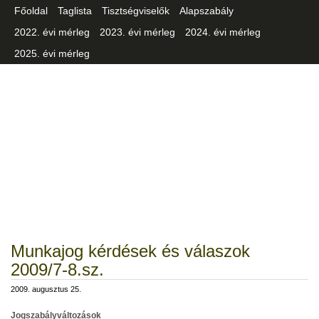
Főoldal
Taglista
Tisztségviselők
Alapszabály
2022. évi mérleg
2023. évi mérleg
2024. évi mérleg
2025. évi mérleg
Csongrád-Csanád Vármegyei
Iparszövetség
Munkajog kérdések és válaszok
2009/7-8.sz.
2009. augusztus 25.
Jogszabályváltozások