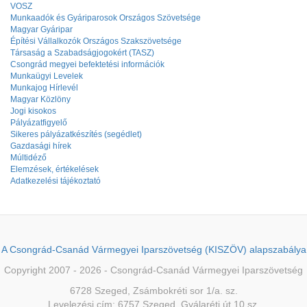
VOSZ
Munkaadók és Gyáriparosok Országos Szövetsége
Magyar Gyáripar
Építési Vállalkozók Országos Szakszövetsége
Társaság a Szabadságjogokért (TASZ)
Csongrád megyei befektetési információk
Munkaügyi Levelek
Munkajog Hírlevél
Magyar Közlöny
Jogi kisokos
Pályázatfigyelő
Sikeres pályázatkészítés (segédlet)
Gazdasági hírek
Múltidéző
Elemzések, értékelések
Adatkezelési tájékoztató
A Csongrád-Csanád Vármegyei Iparszövetség (KISZÖV) alapszabálya
Copyright 2007 - 2026 - Csongrád-Csanád Vármegyei Iparszövetség
6728 Szeged, Zsámbokréti sor 1/a. sz.
Levelezési cím: 6757 Szeged, Gyálaréti út 10.sz.