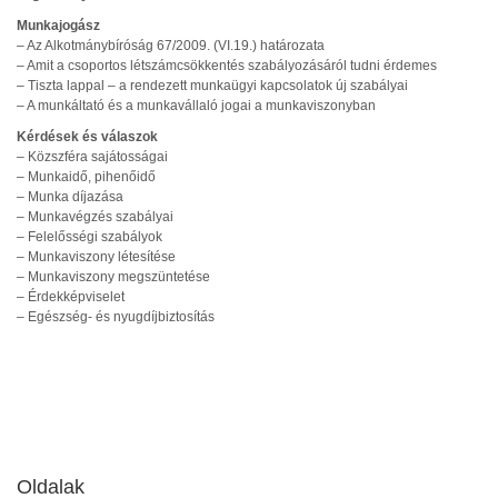
Munkajogász
– Az Alkotmánybíróság 67/2009. (VI.19.) határozata
– Amit a csoportos létszámcsökkentés szabályozásáról tudni érdemes
– Tiszta lappal – a rendezett munkaügyi kapcsolatok új szabályai
– A munkáltató és a munkavállaló jogai a munkaviszonyban
Kérdések és válaszok
– Közszféra sajátosságai
– Munkaidő, pihenőidő
– Munka díjazása
– Munkavégzés szabályai
– Felelősségi szabályok
– Munkaviszony létesítése
– Munkaviszony megszüntetése
– Érdekképviselet
– Egészség- és nyugdíjbiztosítás
Oldalak