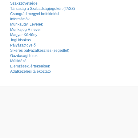
Szakszövetsége
Társaság a Szabadságjogokért (TASZ)
Csongrád megyei befektetési
információk
Munkaügyi Levelek
Munkajog Hírlevél
Magyar Közlöny
Jogi kisokos
Pályázatfigyelő
Sikeres pályázatkészítés (segédlet)
Gazdasági hírek
Múltidéző
Elemzések, értékelések
Adatkezelési tájékoztató