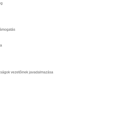
ég
támogatás
sa
saságok vezetőinek javadalmazása