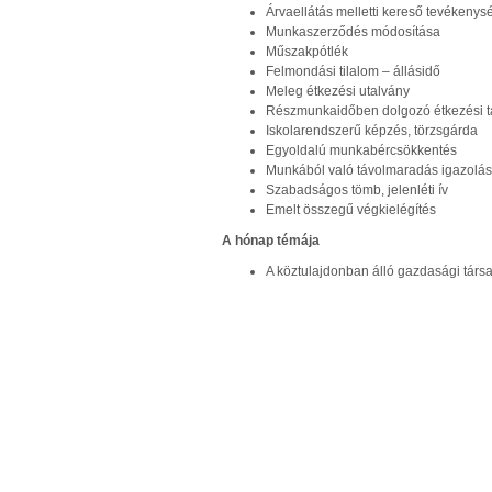
Árvaellátás melletti kereső tevékenys
Munkaszerződés módosítása
Műszakpótlék
Felmondási tilalom – állásidő
Meleg étkezési utalvány
Részmunkaidőben dolgozó étkezési 
Iskolarendszerű képzés, törzsgárda
Egyoldalú munkabércsökkentés
Munkából való távolmaradás igazolá
Szabadságos tömb, jelenléti ív
Emelt összegű végkielégítés
A hónap témája
A köztulajdonban álló gazdasági tár