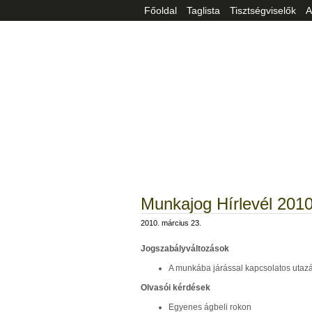
Főoldal
Taglista
Tisztségviselők
A
Munkajog Hírlevél 201
2010. március 23.
Jogszabályváltozások
A munkába járással kapcsolatos utazás
Olvasói kérdések
Egyenes ágbeli rokon