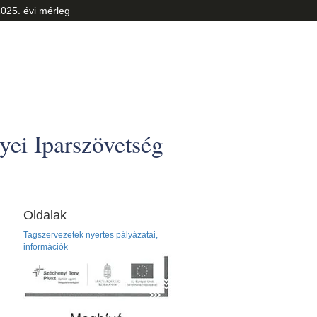
025. évi mérleg
ei Iparszövetség
Oldalak
Tagszervezetek nyertes pályázatai,
információk