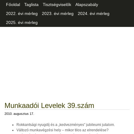
Főoldal
Taglista
Tisztségviselők
Alapszabály
2022. évi mérleg
2023. évi mérleg
2024. évi mérleg
2025. évi mérleg
Csongrád-Csanád Vármegyei
Iparszövetség
Munkaadói Levelek 39.szám
2010. augusztus 17.
Rokkantsági nyugdíj és a „kedvezményes” jubileumi jutalom.
Változó munkavégzési hely – mikor tilos az elrendelése?