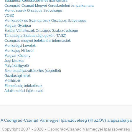
Budapesti Kereskedelmi és Iparkamara
Csongrád-Csanád Megyei Kereskedelmi és Iparkamara
Menedzserek Országos Szövetsége
VOSZ
Munkaadók és Gyáriparosok Országos Szövetsége
Magyar Gyáripar
Építési Vállalkozók Országos Szakszövetsége
Társaság a Szabadságjogokért (TASZ)
Csongrád megyei befektetési információk
Munkaügyi Levelek
Munkajog Hírlevél
Magyar Közlöny
Jogi kisokos
Pályázatfigyelő
Sikeres pályázatkészítés (segédlet)
Gazdasági hírek
Múltidéző
Elemzések, értékelések
Adatkezelési tájékoztató
A Csongrád-Csanád Vármegyei Iparszövetség (KISZÖV) alapszabálya
Copyright 2007 - 2026 - Csongrád-Csanád Vármegyei Iparszövetség