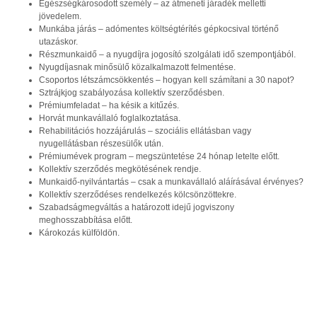
Egészségkárosodott személy – az átmeneti járadék melletti
jövedelem.
Munkába járás – adómentes költségtérítés gépkocsival történő
utazáskor.
Részmunkaidő – a nyugdíjra jogosító szolgálati idő szempontjából.
Nyugdíjasnak minősülő közalkalmazott felmentése.
Csoportos létszámcsökkentés – hogyan kell számítani a 30 napot?
Sztrájkjog szabályozása kollektív szerződésben.
Prémiumfeladat – ha késik a kitűzés.
Horvát munkavállaló foglalkoztatása.
Rehabilitációs hozzájárulás – szociális ellátásban vagy
nyugellátásban részesülők után.
Prémiumévek program – megszüntetése 24 hónap letelte előtt.
Kollektív szerződés megkötésének rendje.
Munkaidő-nyilvántartás – csak a munkavállaló aláírásával érvényes?
Kollektív szerződéses rendelkezés kölcsönzöttekre.
Szabadságmegváltás a határozott idejű jogviszony
meghosszabbítása előtt.
Károkozás külföldön.