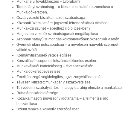
Munkahelyi továbbképzés – túlórában?
Tanulmányi szabadság – a kiesett munkaidő elszámolása a
munkaidőkeretben.
Osztályvezető közalkalmazott szabadsága.
Központi üzemi tanács jogszerű létrehozásának vitatása.
Munkaközi szünet – ebédhez illő öltözékben?
Magasabb vezetők szabadságának megállapítása.
Azonnali hatályú felmondás kölcsönvevőnek okozott kár esetén.
Gyermek utáni pótszabadság – a nevelésen nagyobb szerepet
vállaló szülő.
Kormánytisztviselő végkielégítése.
Konzultáció csoportos létszámcsökkentés esetén.
Munkavállalói kárfelelősség – téves tankolásért.
Munkaidőkeret bevezetése.
Emelt összegű végkielégítés jogviszonyváltás esetén.
Tévesen kifizetett munkabér visszakövetelése.
Tűzvédelmi szabálysértés – ha egy darabig elnézte a munkáltató.
Ruhatáros kárfelelőssége.
Közalkalmazotti jogviszony időtartama – a felmentési idő
beszámítása.
Üzemi tanács a kollektív szerződésben.