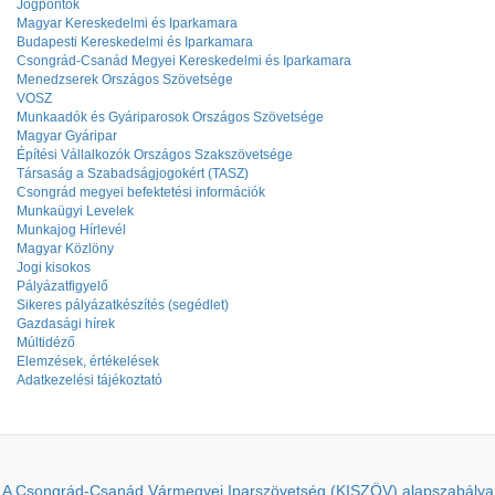
Jogpontok
Magyar Kereskedelmi és Iparkamara
Budapesti Kereskedelmi és Iparkamara
Csongrád-Csanád Megyei Kereskedelmi és Iparkamara
Menedzserek Országos Szövetsége
VOSZ
Munkaadók és Gyáriparosok Országos Szövetsége
Magyar Gyáripar
Építési Vállalkozók Országos Szakszövetsége
Társaság a Szabadságjogokért (TASZ)
Csongrád megyei befektetési információk
Munkaügyi Levelek
Munkajog Hírlevél
Magyar Közlöny
Jogi kisokos
Pályázatfigyelő
Sikeres pályázatkészítés (segédlet)
Gazdasági hírek
Múltidéző
Elemzések, értékelések
Adatkezelési tájékoztató
A Csongrád-Csanád Vármegyei Iparszövetség (KISZÖV) alapszabálya