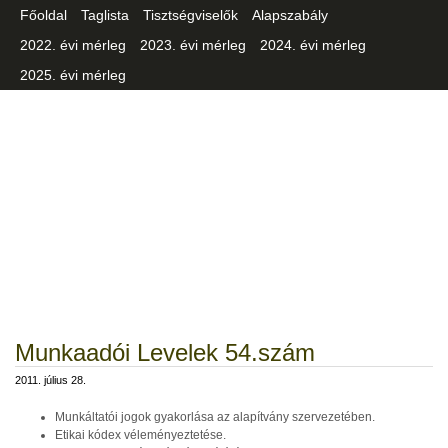
Főoldal
Taglista
Tisztségviselők
Alapszabály
2022. évi mérleg
2023. évi mérleg
2024. évi mérleg
2025. évi mérleg
Csongrád-Csanád Vármegyei
Iparszövetség
Munkaadói Levelek 54.szám
2011. július 28.
Munkáltatói jogok gyakorlása az alapítvány szervezetében.
Etikai kódex véleményeztetése.