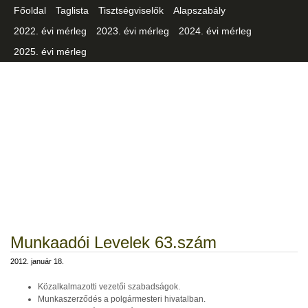
Főoldal
Taglista
Tisztségviselők
Alapszabály
2022. évi mérleg
2023. évi mérleg
2024. évi mérleg
2025. évi mérleg
Csongrád-Csanád Vármegyei
Iparszövetség
Munkaadói Levelek 63.szám
2012. január 18.
Közalkalmazotti vezetői szabadságok.
Munkaszerződés a polgármesteri hivatalban.