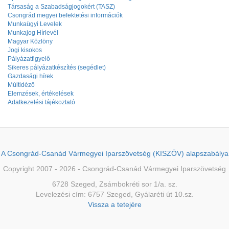
Társaság a Szabadságjogokért (TASZ)
Csongrád megyei befektetési információk
Munkaügyi Levelek
Munkajog Hírlevél
Magyar Közlöny
Jogi kisokos
Pályázatfigyelő
Sikeres pályázatkészítés (segédlet)
Gazdasági hírek
Múltidéző
Elemzések, értékelések
Adatkezelési tájékoztató
A Csongrád-Csanád Vármegyei Iparszövetség (KISZÖV) alapszabálya
Copyright 2007 - 2026 - Csongrád-Csanád Vármegyei Iparszövetség
6728 Szeged, Zsámbokréti sor 1/a. sz.
Levelezési cím: 6757 Szeged, Gyálaréti út 10.sz.
Vissza a tetejére