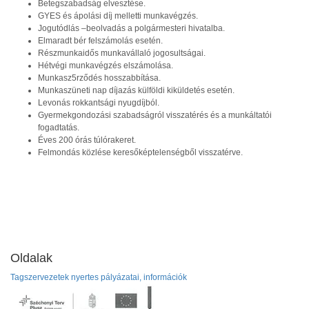
Betegszabadság elvesztése.
GYES és ápolási díj melletti munkavégzés.
Jogutódlás –beolvadás a polgármesteri hivatalba.
Elmaradt bér felszámolás esetén.
Részmunkaidős munkavállaló jogosultságai.
Hétvégi munkavégzés elszámolása.
Munkasz5rződés hosszabbítása.
Munkaszüneti nap díjazás külföldi kiküldetés esetén.
Levonás rokkantsági nyugdíjból.
Gyermekgondozási szabadságról visszatérés és a munkáltatói
fogadtatás.
Éves 200 órás túlórakeret.
Felmondás közlése keresőképtelenségből visszatérve.
Oldalak
Tagszervezetek nyertes pályázatai, információk