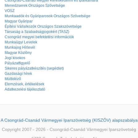
Csongrád-Csanád Megyei Kereskedelmi és Iparkamara
Menedzserek Országos Szövetsége
VOSZ
Munkaadók és Gyáriparosok Országos Szövetsége
Magyar Gyáripar
Építési Vállalkozók Országos Szakszövetsége
Társaság a Szabadságjogokért (TASZ)
Csongrád megyei befektetési információk
Munkaügyi Levelek
Munkajog Hírlevél
Magyar Közlöny
Jogi kisokos
Pályázatfigyelő
Sikeres pályázatkészítés (segédlet)
Gazdasági hírek
Múltidéző
Elemzések, értékelések
Adatkezelési tájékoztató
A Csongrád-Csanád Vármegyei Iparszövetség (KISZÖV) alapszabálya
Copyright 2007 - 2026 - Csongrád-Csanád Vármegyei Iparszövetség