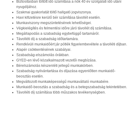
Biztosításban töltött idő számítása a nők 40 év szolgálati idő utáni
nyugdíjához.
Szakmai gyakorlatát töltő hallgató jogviszonya.
Havi kifizetésre kerülő bér számítása távollét esetén.
Munkaviszony megszüntetésének lehetőségei.
Végkielégítés és felmentési időre járó távollét díj számítása.
Megállapodás a szabadság egybefüggő tartamáról.
Távolléti díj a szabadság időtartamára.
Rendkívüli munkaidőért jár pótlék figyelembevétele a távolléti díjban.
Alapér csökkentésének szabályai.
Szabadság-elszámolás órákban.
GYED-en lévő közalkalmazott vezetői megbízása.
Bérelszámolás készenléti jellegű munkakörben.
Szabadság nyilvántartása és díjazása egyenlőtlen munkaidő-
beosztás esetén.
Megváltozott munkaképességű munkavállaló munkabére.
Munkaidő-beosztás a szabadság és a betegszabadság tekintetében.
Távolléti díj számítása több műszakos tevékenységben.