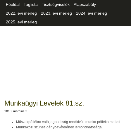
Főoldal
Taglista
Tisztségviselők
Alapszabály
2022. évi mérleg
2023. évi mérleg
2024. évi mérleg
2025. évi mérleg
Csongrád-Csanád Vármegyei
Iparszövetség
Munkaügyi Levelek 81.sz.
2013. március 3.
Műszakpótlékra való jogosultság rendkívüli munka pótléka mellett.
Munkaközi szünet igénybevételének lemondhatósága.