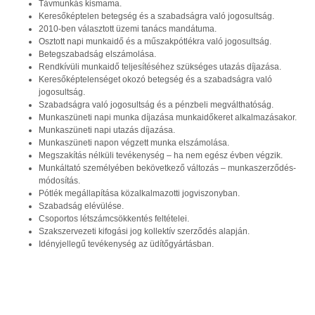
Távmunkás kismama.
Keresőképtelen betegség és a szabadságra való jogosultság.
2010-ben választott üzemi tanács mandátuma.
Osztott napi munkaidő és a műszakpótlékra való jogosultság.
Betegszabadság elszámolása.
Rendkívüli munkaidő teljesítéséhez szükséges utazás díjazása.
Keresőképtelenséget okozó betegség és a szabadságra való
jogosultság.
Szabadságra való jogosultság és a pénzbeli megválthatóság.
Munkaszüneti napi munka díjazása munkaidőkeret alkalmazásakor.
Munkaszüneti napi utazás díjazása.
Munkaszüneti napon végzett munka elszámolása.
Megszakítás nélküli tevékenység – ha nem egész évben végzik.
Munkáltató személyében bekövetkező változás – munkaszerződés-
módosítás.
Pótlék megállapítása közalkalmazotti jogviszonyban.
Szabadság elévülése.
Csoportos létszámcsökkentés feltételei.
Szakszervezeti kifogási jog kollektív szerződés alapján.
Idényjellegű tevékenység az üdítőgyártásban.