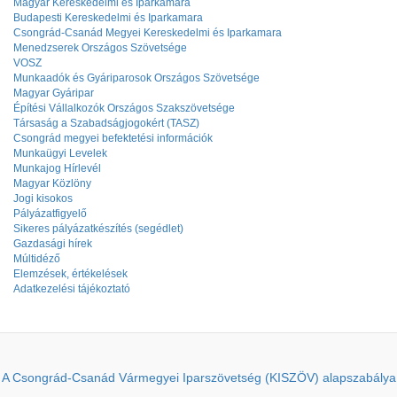
Magyar Kereskedelmi és Iparkamara
Budapesti Kereskedelmi és Iparkamara
Csongrád-Csanád Megyei Kereskedelmi és Iparkamara
Menedzserek Országos Szövetsége
VOSZ
Munkaadók és Gyáriparosok Országos Szövetsége
Magyar Gyáripar
Építési Vállalkozók Országos Szakszövetsége
Társaság a Szabadságjogokért (TASZ)
Csongrád megyei befektetési információk
Munkaügyi Levelek
Munkajog Hírlevél
Magyar Közlöny
Jogi kisokos
Pályázatfigyelő
Sikeres pályázatkészítés (segédlet)
Gazdasági hírek
Múltidéző
Elemzések, értékelések
Adatkezelési tájékoztató
A Csongrád-Csanád Vármegyei Iparszövetség (KISZÖV) alapszabálya