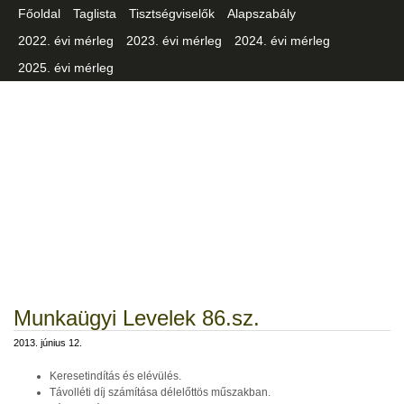
Főoldal
Taglista
Tisztségviselők
Alapszabály
2022. évi mérleg
2023. évi mérleg
2024. évi mérleg
2025. évi mérleg
Csongrád-Csanád Vármegyei
Iparszövetség
Munkaügyi Levelek 86.sz.
2013. június 12.
Keresetindítás és elévülés.
Távolléti díj számítása délelőttös műszakban.