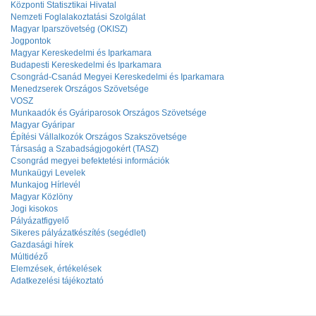
Központi Statisztikai Hivatal
Nemzeti Foglalakoztatási Szolgálat
Magyar Iparszövetség (OKISZ)
Jogpontok
Magyar Kereskedelmi és Iparkamara
Budapesti Kereskedelmi és Iparkamara
Csongrád-Csanád Megyei Kereskedelmi és Iparkamara
Menedzserek Országos Szövetsége
VOSZ
Munkaadók és Gyáriparosok Országos Szövetsége
Magyar Gyáripar
Építési Vállalkozók Országos Szakszövetsége
Társaság a Szabadságjogokért (TASZ)
Csongrád megyei befektetési információk
Munkaügyi Levelek
Munkajog Hírlevél
Magyar Közlöny
Jogi kisokos
Pályázatfigyelő
Sikeres pályázatkészítés (segédlet)
Gazdasági hírek
Múltidéző
Elemzések, értékelések
Adatkezelési tájékoztató