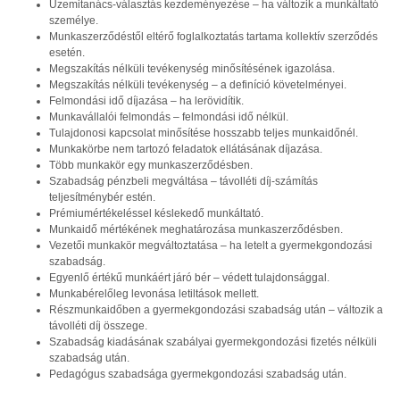
Üzemitanács-választás kezdeményezése – ha változik a munkáltató
személye.
Munkaszerződéstől eltérő foglalkoztatás tartama kollektív szerződés
esetén.
Megszakítás nélküli tevékenység minősítésének igazolása.
Megszakítás nélküli tevékenység – a definíció követelményei.
Felmondási idő díjazása – ha lerövidítik.
Munkavállalói felmondás – felmondási idő nélkül.
Tulajdonosi kapcsolat minősítése hosszabb teljes munkaidőnél.
Munkakörbe nem tartozó feladatok ellátásának díjazása.
Több munkakör egy munkaszerződésben.
Szabadság pénzbeli megváltása – távolléti díj-számítás
teljesítménybér estén.
Prémiumértékeléssel késlekedő munkáltató.
Munkaidő mértékének meghatározása munkaszerződésben.
Vezetői munkakör megváltoztatása – ha letelt a gyermekgondozási
szabadság.
Egyenlő értékű munkáért járó bér – védett tulajdonsággal.
Munkabérelőleg levonása letiltások mellett.
Részmunkaidőben a gyermekgondozási szabadság után – változik a
távolléti díj összege.
Szabadság kiadásának szabályai gyermekgondozási fizetés nélküli
szabadság után.
Pedagógus szabadsága gyermekgondozási szabadság után.