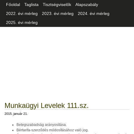
Főoldal
Taglista
Tisztségviselők
Alapszabály
2022. évi mérleg
2023. évi mérleg
2024. évi mérleg
2025. évi mérleg
Csongrád-Csanád Vármegyei
Iparszövetség
Munkaügyi Levelek 111.sz.
2015. január 21.
Betegszabadság arányosítása.
Bértarifa-szerződés módosításához való jog.