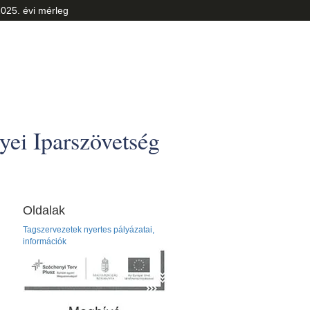
025. évi mérleg
ei Iparszövetség
Oldalak
Tagszervezetek nyertes pályázatai,
információk