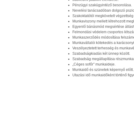
Pénzügyi szakügyintéző besorolása.
Nevelési tanácsadóban dolgozó pszic
Szakoktatótól megkövetelt végzettség 
Munkaviszony mellett létrehozott megb
Egyenlő bánásmód megsértése állásh
Felmondási védelem csoportos létsz
Munkaszerződés módosítása felszámol
Munkavállalói kötekedés a karácsonyi
Veszélyeztetett terhesség és munkavé
Szabadságkiadás két ünnep között.
Szabadság megállapítása részmunka
„Céges sofőr” munkaideje.
Munkaidő és szünetek képernyő előtt.
Utazási idő munkaidőként történő fig