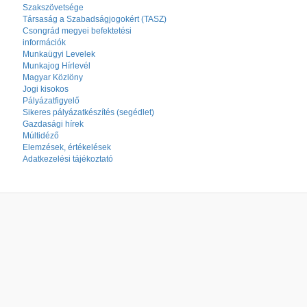
Szakszövetsége
Társaság a Szabadságjogokért (TASZ)
Csongrád megyei befektetési
információk
Munkaügyi Levelek
Munkajog Hírlevél
Magyar Közlöny
Jogi kisokos
Pályázatfigyelő
Sikeres pályázatkészítés (segédlet)
Gazdasági hírek
Múltidéző
Elemzések, értékelések
Adatkezelési tájékoztató