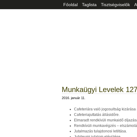
Főoldal
Taglista
Tisztségviselők
A
Munkaügyi Levelek 12
2016. január 11.
Cafeteriára való jogosultság kizárása 
Cafeteriajuttatás állásidőre.
Elmaradt rendkívüli munkaidő díjazás
Rendkívüli munkavégzés – elszámolás
Jutalmazás tulajdonosi letiltása.
Jubileumi jutalom elévülése.