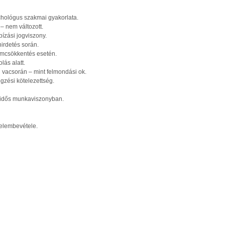
hológus szakmai gyakorlata.
– nem változott.
ízási jogviszony.
irdetés során.
ámcsökkentés esetén.
ás alatt.
 vacsorán – mint felmondási ok.
gzési kötelezettség.
idős munkaviszonyban.
yelembevétele.