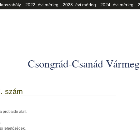
lapszabály
2022. évi mérleg
2023. évi mérleg
2024. évi mérleg
2
Csongrád-Csanád Vármegy
7. szám
a próbaidő alatt.
a.
i lehetőségek.