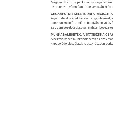
Megszűnik az Európai Unió Bíróságának közv
szigetország várhatóan 2019 tavaszán kilép az
CÉGKAPU: MIT KELL TUDNI A REGISZTR
A gazdálkodó cégek hivatalos ügyintézését, a
kommunikációját döntően befolyásoló változá
az úgynevezett cégkapus rendszer bevezetés
MUNKABALESETEK: A STATISZTIKA CSA
A bekövetkezett munkabalesetek és azok stati
kapcsolódó vizsgálatok is csak részben deríte