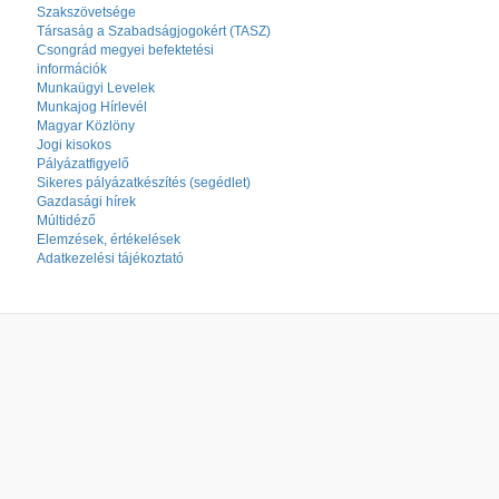
Szakszövetsége
Társaság a Szabadságjogokért (TASZ)
Csongrád megyei befektetési
információk
Munkaügyi Levelek
Munkajog Hírlevél
Magyar Közlöny
Jogi kisokos
Pályázatfigyelő
Sikeres pályázatkészítés (segédlet)
Gazdasági hírek
Múltidéző
Elemzések, értékelések
Adatkezelési tájékoztató