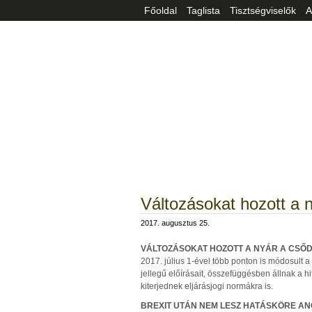
Főoldal
Taglista
Tisztségviselők
A
Változásokat hozott a 
2017. augusztus 25.
VÁLTOZÁSOKAT HOZOTT A NYÁR A CS
2017. július 1-ével több ponton is módosult a 
jellegű előírásait, összefüggésben állnak a hi
kiterjednek eljárásjogi normákra is.
BREXIT UTÁN NEM LESZ HATÁSKÖRE AN