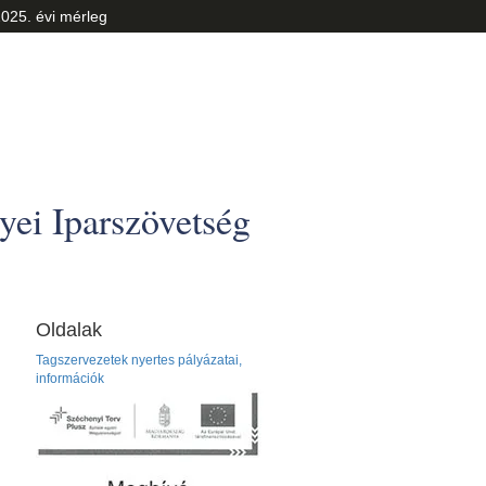
025. évi mérleg
ei Iparszövetség
Oldalak
Tagszervezetek nyertes pályázatai,
információk