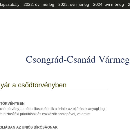
lapszabály
2022. évi mérleg
2023. évi mérleg
2024. évi mérleg
2
Csongrád-Csanád Vármegy
nyár a csődtörvényben
ŐDTÖRVÉNYBEN
csődtörvény, a módosítások érintik a érintik az eljárások anyagi jogi
telbiztosítéki prioritások és eszközök szerepével, valamint
GLIÁBAN AZ UNIÓS BÍRÓSÁGNAK