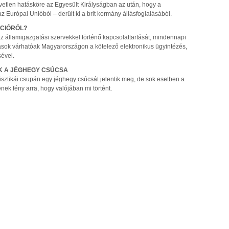
etlen hatásköre az Egyesült Királyságban az után, hogy a
 Európai Unióból – derült ki a brit kormány állásfoglalásából.
ÁCIÓRÓL?
z államigazgatási szervekkel történő kapcsolattartását, mindennapi
sok várhatóak Magyarországon a kötelező elektronikus ügyintézés,
ével.
K A JÉGHEGY CSÚCSA
sztikái csupán egy jéghegy csúcsát jelentik meg, de sok esetben a
nek fény arra, hogy valójában mi történt.