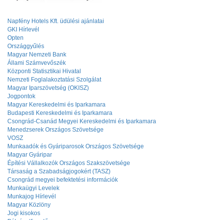
Napfény Hotels Kft. üdülési ajánlatai
GKI Hírlevél
Opten
Országgyűlés
Magyar Nemzeti Bank
Állami Számvevőszék
Központi Statisztikai Hivatal
Nemzeti Foglalakoztatási Szolgálat
Magyar Iparszövetség (OKISZ)
Jogpontok
Magyar Kereskedelmi és Iparkamara
Budapesti Kereskedelmi és Iparkamara
Csongrád-Csanád Megyei Kereskedelmi és Iparkamara
Menedzserek Országos Szövetsége
VOSZ
Munkaadók és Gyáriparosok Országos Szövetsége
Magyar Gyáripar
Építési Vállalkozók Országos Szakszövetsége
Társaság a Szabadságjogokért (TASZ)
Csongrád megyei befektetési információk
Munkaügyi Levelek
Munkajog Hírlevél
Magyar Közlöny
Jogi kisokos