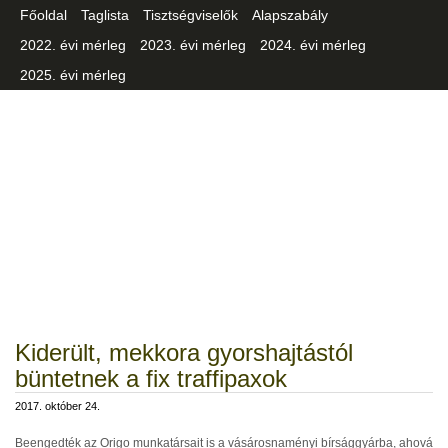
Főoldal
Taglista
Tisztségviselők
Alapszabály
2022. évi mérleg
2023. évi mérleg
2024. évi mérleg
2025. évi mérleg
Csongrád-Csanád Vármegyei
Iparszövetség
Kiderült, mekkora gyorshajtástól
büntetnek a fix traffipaxok
2017. október 24.
Beengedték az Origo munkatársait is a vásárosnaményi bírsággyárba, ahová