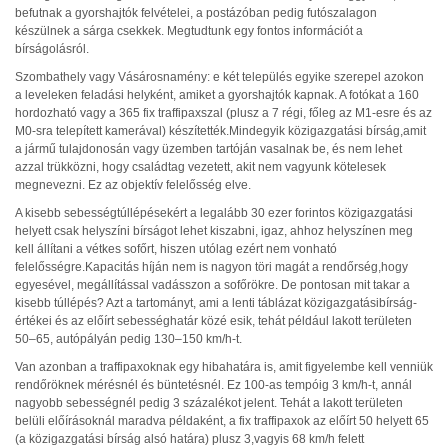
befutnak a gyorshajtók felvételei, a postázóban pedig futószalagon
készülnek a sárga csekkek. Megtudtunk egy fontos információt a
bírságolásról.
Szombathely vagy Vásárosnamény: e két település egyike szerepel azokon
a leveleken feladási helyként, amiket a gyorshajtók kapnak. A fotókat a 160
hordozható vagy a 365 fix traffipaxszal (plusz a 7 régi, főleg az M1-esre és az
M0-sra telepített kamerával) készítették.Mindegyik közigazgatási bírság,amit
a jármű tulajdonosán vagy üzemben tartóján vasalnak be, és nem lehet
azzal trükközni, hogy családtag vezetett, akit nem vagyunk kötelesek
megnevezni. Ez az objektív felelősség elve.
A kisebb sebességtúllépésekért a legalább 30 ezer forintos közigazgatási
helyett csak helyszíni bírságot lehet kiszabni, igaz, ahhoz helyszínen meg
kell állítani a vétkes sofőrt, hiszen utólag ezért nem vonható
felelősségre.Kapacitás híján nem is nagyon töri magát a rendőrség,hogy
egyesével, megállítással vadásszon a sofőrökre. De pontosan mit takar a
kisebb túllépés? Azt a tartományt, ami a lenti táblázat közigazgatásibírság-
értékei és az előírt sebességhatár közé esik, tehát például lakott területen
50–65, autópályán pedig 130–150 km/h-t.
Van azonban a traffipaxoknak egy hibahatára is, amit figyelembe kell venniük
rendőröknek mérésnél és büntetésnél. Ez 100-as tempóig 3 km/h-t, annál
nagyobb sebességnél pedig 3 százalékot jelent. Tehát a lakott területen
belüli előírásoknál maradva példaként, a fix traffipaxok az előírt 50 helyett 65
(a közigazgatási bírság alsó határa) plusz 3,vagyis 68 km/h felett