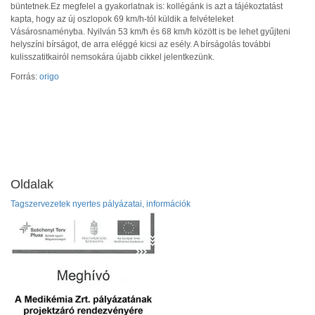
büntetnek.Ez megfelel a gyakorlatnak is: kollégánk is azt a tájékoztatást
kapta, hogy az új oszlopok 69 km/h-tól küldik a felvételeket
Vásárosnaményba. Nyilván 53 km/h és 68 km/h között is be lehet gyűjteni
helyszíni bírságot, de arra eléggé kicsi az esély. A bírságolás további
kulisszatitkairól nemsokára újabb cikkel jelentkezünk.
Forrás:
origo
Oldalak
Tagszervezetek nyertes pályázatai, információk