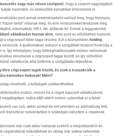
lavezetés vagy más néven cashpool
), hogy a csoport nagyságából
 tudják használni, és kedvezőbb kamatokat érhessenek el.
ionalizálás pont annak eredményeként valósul meg, hogy bizonyos
tt "házon belül" oldanak meg, és erre rendszereket terveznek meg.
jtést, informatikát, HR-t, stb. állítanak fel. Ennek a leggyakoribb
ltató vállalkozást hoznak létre
, mely pont az előzőekhez hasonló,
jt a cégcsoport többi tagja részére. Ezt a köznyelvben
holding
k
nevezzük. A gyakorlatban sokszor a szolgáltató központ funkciója a
en is. Így lehetséges, hogy költséghatékonyabb módon valósulnak
árulékai eloszlanak a cégcsoport tagjai között, és így vélhetően
lső vállalkozók által történne a szolgáltatás teljesítése.
étre cégcsoport tagok között, és ezek a tranzakciók a
ára kiemelten fontosak! Miért?
nyság növelhető, a költségek csökkenthetőek.
adótervezési eszköz, viszont ha a cégek kapcsolt vállalkozások,
 megállapítani, hiába ettől eltérő módon számoltak el a felek!
sokról van szó, akkor azokat be kell jelenteni az adóhatóság felé,
ókról transzferár nyilvántartást is szükséges készíteni a cégeknek
ajdonosok már csak akkor hallanak ezekről a megoldásokról és
bb cégstruktúrát működtetnek és utólag már sokkal nehezebb