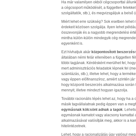
Ha már valamilyen okból cégcsoporttal állun
a cégcsoport működését, a független felekkel
szolgáltatók, stb.), és megvizsgáljuk a belső
Miért lehet erre szükség? Sok esetben lehet 
érdekeit közösen szolgálja. Ilyen lehet példá
összevonják és a nagyobb megrendelési érték ál
mintha külön-külön mindegyik cég megrendeln
egyenként is.
Ezt hívhatjuk akár
központosított beszerzés
általában némi felár ellenében a független fé
többi tagjának. Kérdésként merülhet fel, hogy
mert adminisztrációs feladatok lépnek fel (m
számlázás, stb.), illetve lehet, hogy a termé
vagy éppen előfinanszíroz, amiért szintén já
hogy központi beszerzés alkalmazása során fe
mennyit, illetve mindezt hogyan igazolja.
További racionális lépés lehet az, hogy ha a
másik tagvállalatnak pedig éppen van a megfe
egymásnak kölcsönt adnak a tagok
. Lehets
egymásnak kamatot vagy alacsony kamattal ad
alkalmazásával valósítják meg, akkor is a kam
hitelintézetnek.
Lehet, hogy a racionalizálás úgy valósul meg