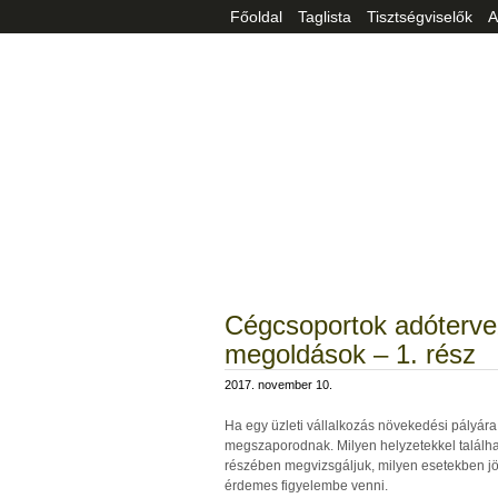
Főoldal
Taglista
Tisztségviselők
A
Cégcsoportok adóterve
megoldások – 1. rész
2017. november 10.
Ha egy üzleti vállalkozás növekedési pályára 
megszaporodnak. Milyen helyzetekkel találh
részében megvizsgáljuk, milyen esetekben jö
érdemes figyelembe venni.