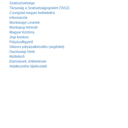
Szakszövetsége
Társaság a Szabadságjogokért (TASZ)
Csongrád megyei befektetési
információk
Munkaügyi Levelek
Munkajog Hírlevél
Magyar Közlöny
Jogi kisokos
Pályázatfigyelő
Sikeres pályázatkészítés (segédlet)
Gazdasági hírek
Múltidéző
Elemzések, értékelések
Adatkezelési tájékoztató