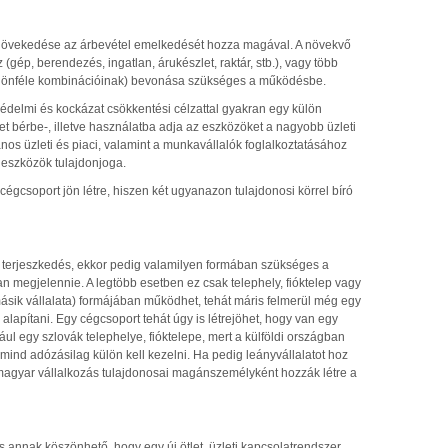
övekedése az árbevétel emelkedését hozza magával. A növekvő
 (gép, berendezés, ingatlan, árukészlet, raktár, stb.), vagy több
 különféle kombinációinak) bevonása szükséges a működésbe.
édelmi és kockázat csökkentési célzattal gyakran egy külön
et bérbe-, illetve használatba adja az eszközöket a nagyobb üzleti
lános üzleti és piaci, valamint a munkavállalók foglalkoztatásához
 eszközök tulajdonjoga.
 cégcsoport jön létre, hiszen két ugyanazon tulajdonosi körrel bíró
i terjeszkedés, ekkor pedig valamilyen formában szükséges a
 megjelennie. A legtöbb esetben ez csak telephely, fióktelep vagy
 másik vállalata) formájában működhet, tehát máris felmerül még egy
l alapítani. Egy cégcsoport tehát úgy is létrejöhet, hogy van egy
ul egy szlovák telephelye, fióktelepe, mert a külföldi országban
ind adózásilag külön kell kezelni. Ha pedig leányvállalatot hoz
 magyar vállalkozás tulajdonosai magánszemélyként hozzák létre a
 annak köszönhető, hogy egy új ötlet, üzleti kapcsolatrendszer,