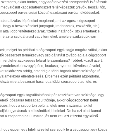
k szemben, akkor fontos, hogy adótervezési szempontból is átlássuk
 megvalósult kapcsolatrendszert feltérképezzük (vevők, beszállítók,
 (cégcsoport egyes tagjai közötti) gazdasági együttműködéseket.
racionalizálási lépéseket megtenni, ami az egész cégcsoport
ul, hogy a beszerzéseket (anyagok, irodaszerek, eszközök, stb.)
tal jobb feltételeket (árak, fizetési határidők, stb.) érhetnek el,
é azt a szolgáltatást vagy terméket, amelyre szükségük van
nek, melyet ha például a cégcsoport egyik tagja magára vállal, akkor
ltől beszerzett terméket vagy szolgáltatást tovább adja a cégcsoport
 miért lehet szükséges felárat felszámítania? Többek között azért,
egrendelések összegyűjtése, leadása, nyomon követése, átvétel,
keket raktározza addig, ameddig a többi tagnak nincs szüksége rá,
r valamekkora ellentételezés. Érdemes ezért például átgondolni,
lszámít-e a beszerző hasznot a többi cégcsoport tag felé, és
 cégcsoport egyik tagvállalatának pénzeszközre van szüksége, egy
lelő időszakra felszabadult tőkéje, akkor c
égcsoporton belül
éges, hogy a csoporton belül a felek nem is számítanak fel
ják egymásnak a kölcsönöket, hiteleket. De ha ezt piaci kamat
at a csoporton belül marad, és nem kell azt kifizetni egy külső
, hogy éppen egy hitelintézettel szerződik le a cégcsoport egy közös