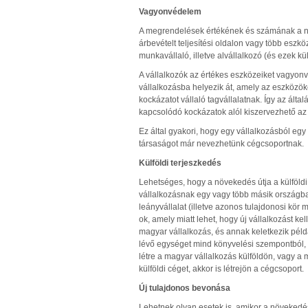
Vagyonvédelem
A megrendelések értékének és számának a n
árbevételt teljesítési oldalon vagy több eszköz
munkavállaló, illetve alvállalkozó (és ezek
A vállalkozók az értékes eszközeiket vagyonv
vállalkozásba helyezik át, amely az eszközök
kockázatot vállaló tagvállalatnak. Így az álta
kapcsolódó kockázatok alól kiszervezhető az
Ez által gyakori, hogy egy vállalkozásból egy
társaságot már nevezhetünk cégcsoportnak.
Külföldi terjeszkedés
Lehetséges, hogy a növekedés útja a külföld
vállalkozásnak egy vagy több másik országban
leányvállalat (illetve azonos tulajdonosi kör
ok, amely miatt lehet, hogy új vállalkozást kel
magyar vállalkozás, és annak keletkezik példá
lévő egységet mind könyvelési szempontból, m
létre a magyar vállalkozás külföldön, vagy a
külföldi céget, akkor is létrejön a cégcsoport.
Új tulajdonos bevonása
Lehetnek olyan esetek is, amikor a növekedés