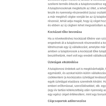
szellemi termék érkezik a tulajdonosokhoz eg
A tulajdonosoknak megtetszik az öltet, a lehe
teszik és nyereség-részesedést (azaz osztal
a már meglévő cégbe vonják be az új tulajdon
részesül, tehát adja magát, hogy új céget hoz
és ebben az új cégben lehet megvalósítani az új 
Kockázati tőke bevonása
Ha a növekedéshez kockázati tőkére van szü
engednek át a tulajdonosok részesedést a koc
létrehoznak egy új vállalkozást, amelybe már 
amiben a tulajdonosok a kockázati tőke tula
beszélhetünk, mert volt egy eredeti vállalkozá
Üzletágak elkülönítése
A tulajdonosi érdekek azt is megkívánhatják,
egymástól, és azokat külön-külön vállalkozá
csökkenteni (a kockázatos üzletágat leválaszt
egyik üzletágat eladásra szeretnék kínálni. H
emberi erőforrással, szerződésekkel, stb. egy
(egy év tartási kötelezettség után nyereség 
egy egész céget értékesíteni, mint egy bonyo
Cégcsoportok adótervezése