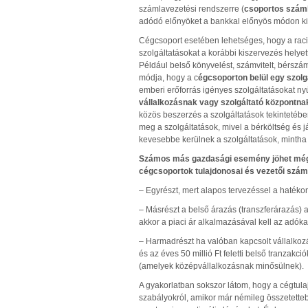
számlavezetési rendszerre (
csoportos szám
adódó előnyöket a bankkal előnyös módon ki
Cégcsoport esetében lehetséges, hogy a rac
szolgáltatásokat a korábbi kiszervezés helye
Például belső könyvelést, számvitelt, bérszámfe
módja, hogy a c
égcsoporton belül egy szolgá
emberi erőforrás igényes szolgáltatásokat nyú
vállalkozásnak vagy szolgáltató központna
közös beszerzés a szolgáltatások tekintetéb
meg a szolgáltatások, mivel a bérköltség és j
kevesebbe kerülnek a szolgáltatások, mintha kü
Számos más gazdasági esemény jöhet még l
cégcsoportok tulajdonosai és vezetői szám
– Egyrészt, mert alapos tervezéssel a hatéko
– Másrészt a belső árazás (transzferárazás) 
akkor a piaci ár alkalmazásával kell az adókat
– Harmadrészt ha valóban kapcsolt vállalkozá
és az éves 50 millió Ft feletti belső tranzakci
(amelyek középvállalkozásnak minősülnek).
A gyakorlatban sokszor látom, hogy a cégtul
szabályokról, amikor már némileg összetette