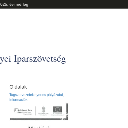
025. évi mérleg
ei Iparszövetség
Oldalak
Tagszervezetek nyertes pályázatai,
információk