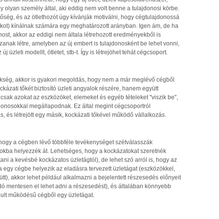
y olyan személy által, aki eddig nem volt benne a tulajdonosi körbe.
tőség, és az ötlethozót úgy kívánják motiválni, hogy cégtulajdonossá
ékot) kínálnak számára egy meghatározott arányban. Igen ám, de ha
ost, akkor az eddigi nem általa létrehozott eredményekből is
zanak létre, amelyben az új embert is tulajdonosként be lehet vonni,
üzleti modellt, ötletet, stb-t. Így is létrejöhet tehát cégcsoport.
kség, akkor is gyakori megoldás, hogy nem a már meglévő cégből
kázati tőkét biztosító üzleti angyalok részére, hanem együtt
csak azokat az eszközöket, elemeket és egyéb tételeket "viszik be",
jdonosokkal megállapodnak. Ez által megint cégcsoportról
s, és létrejött egy másik, kockázati tőkével működő vállalkozás.
 hogy a cégben lévő többféle tevékenységet szétválasszák
sokba helyezzék át. Lehetséges, hogy a kockázatokat szeretnék
ani a kevésbé kockázatos üzletágtól), de lehet szó arról is, hogy az
a egy cégbe helyezik az eladásra tervezett üzletágat (eszközökkel,
ütt), akkor lehet például alkalmazni a bejelentett részesedés előnyeit
adó mentesen el lehet adni a részesedést), és általában könnyebb
lult működésű cégből egy üzletágat.