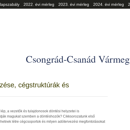
lapszabály
2022. évi mérleg
2023. évi mérleg
2024. évi mérleg
2
Csongrád-Csanád Vármegy
zése, cégstruktúrák és
lép, a vezetők és tulajdonosok döntési helyzetei is
atják magukat szemben a döntéshozók? Cikksorozatunk első
hetnek létre cégcsoportok és milyen adótervezési megfontolásokat