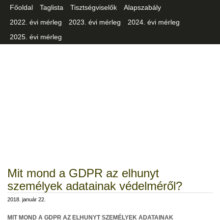
Főoldal
Taglista
Tisztségviselők
Alapszabály
2022. évi mérleg
2023. évi mérleg
2024. évi mérleg
2025. évi mérleg
Csongrád-Csanád Vármegyei
Iparszövetség
Mit mond a GDPR az elhunyt
személyek adatainak védelméről?
2018. január 22.
MIT MOND A GDPR AZ ELHUNYT SZEMÉLYEK ADATAINAK