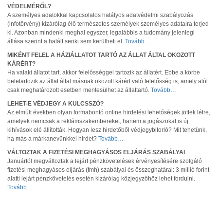
VÉDELMÉRŐL?
A személyes adatokkal kapcsolatos hatályos adatvédelmi szabályozás
(infotörvény) kizárólag élő természetes személyek személyes adataira terjed
ki. Azonban mindenki meghal egyszer, legalábbis a tudomány jelenlegi
állása szerint a halált senki sem kerülheti el.
Tovább…
MIKÉNT FELEL A HÁZIÁLLATOT TARTÓ AZ ÁLLAT ÁLTAL OKOZOTT
KÁRÉRT?
Ha valaki állatot tart, akkor felelősséggel tartozik az állatért. Ebbe a körbe
beletartozik az állat által másnak okozott kárért való felelősség is, amely alól
csak meghatározott esetben mentesülhet az állattartó.
Tovább…
LEHET-E VÉDJEGY A KULCSSZÓ?
Az elmúlt években olyan formabontó online hirdetési lehetőségek jöttek létre,
amelyek nemcsak a reklámszakembereket, hanem a jogászokat is új
kihívások elé állították. Hogyan lesz hirdetőből védjegybitorló? Mit tehetünk,
ha más a márkanevünkkel hirdet?
Tovább…
VÁLTOZTAK A FIZETÉSI MEGHAGYÁSOS ELJÁRÁS SZABÁLYAI
Januártól megváltoztak a lejárt pénzkövetelések érvényesítésére szolgáló
fizetési meghagyásos eljárás (fmh) szabályai és összeghatárai: 3 millió forint
alatti lejárt pénzkövetelés esetén kizárólag közjegyzőhöz lehet fordulni.
Tovább…