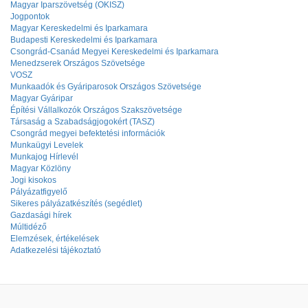
Magyar Iparszövetség (OKISZ)
Jogpontok
Magyar Kereskedelmi és Iparkamara
Budapesti Kereskedelmi és Iparkamara
Csongrád-Csanád Megyei Kereskedelmi és Iparkamara
Menedzserek Országos Szövetsége
VOSZ
Munkaadók és Gyáriparosok Országos Szövetsége
Magyar Gyáripar
Építési Vállalkozók Országos Szakszövetsége
Társaság a Szabadságjogokért (TASZ)
Csongrád megyei befektetési információk
Munkaügyi Levelek
Munkajog Hírlevél
Magyar Közlöny
Jogi kisokos
Pályázatfigyelő
Sikeres pályázatkészítés (segédlet)
Gazdasági hírek
Múltidéző
Elemzések, értékelések
Adatkezelési tájékoztató