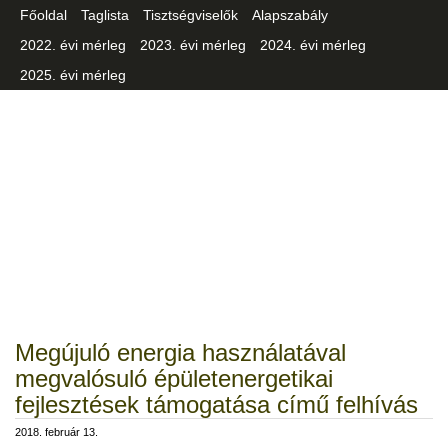
Főoldal
Taglista
Tisztségviselők
Alapszabály
2022. évi mérleg
2023. évi mérleg
2024. évi mérleg
2025. évi mérleg
Csongrád-Csanád Vármegyei
Iparszövetség
Megújuló energia használatával
megvalósuló épületenergetikai
fejlesztések támogatása című felhívás
2018. február 13.