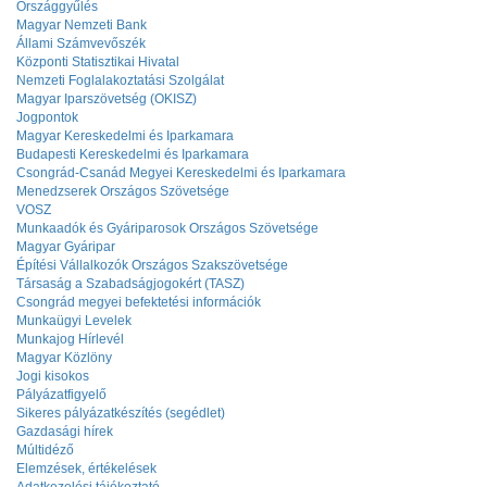
Országgyűlés
Magyar Nemzeti Bank
Állami Számvevőszék
Központi Statisztikai Hivatal
Nemzeti Foglalakoztatási Szolgálat
Magyar Iparszövetség (OKISZ)
Jogpontok
Magyar Kereskedelmi és Iparkamara
Budapesti Kereskedelmi és Iparkamara
Csongrád-Csanád Megyei Kereskedelmi és Iparkamara
Menedzserek Országos Szövetsége
VOSZ
Munkaadók és Gyáriparosok Országos Szövetsége
Magyar Gyáripar
Építési Vállalkozók Országos Szakszövetsége
Társaság a Szabadságjogokért (TASZ)
Csongrád megyei befektetési információk
Munkaügyi Levelek
Munkajog Hírlevél
Magyar Közlöny
Jogi kisokos
Pályázatfigyelő
Sikeres pályázatkészítés (segédlet)
Gazdasági hírek
Múltidéző
Elemzések, értékelések