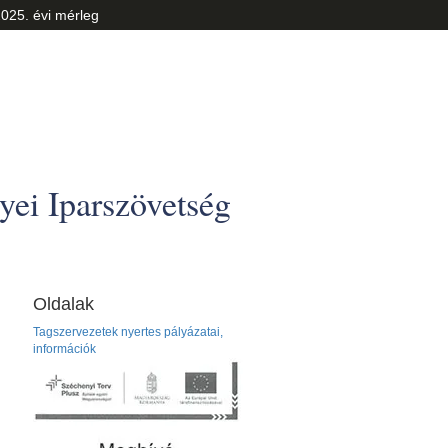
025. évi mérleg
ei Iparszövetség
Oldalak
Tagszervezetek nyertes pályázatai,
információk