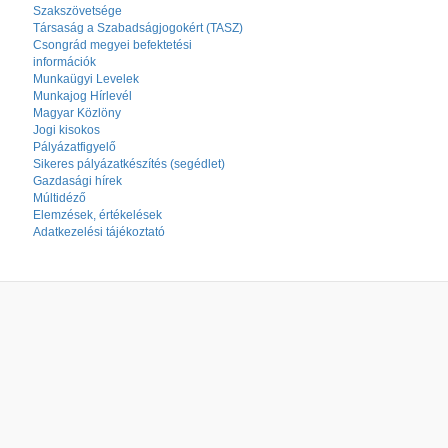
Szakszövetsége
Társaság a Szabadságjogokért (TASZ)
Csongrád megyei befektetési
információk
Munkaügyi Levelek
Munkajog Hírlevél
Magyar Közlöny
Jogi kisokos
Pályázatfigyelő
Sikeres pályázatkészítés (segédlet)
Gazdasági hírek
Múltidéző
Elemzések, értékelések
Adatkezelési tájékoztató