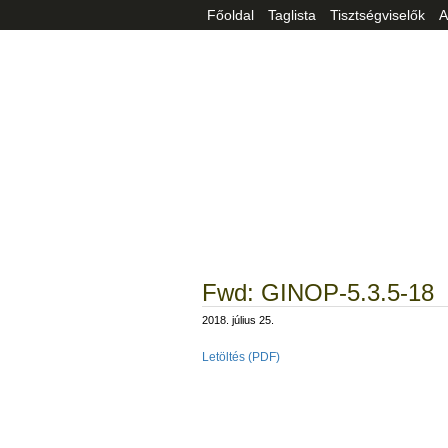
Főoldal
Taglista
Tisztségviselők
A
Fwd: GINOP-5.3.5-18
2018. július 25.
Letöltés (PDF)