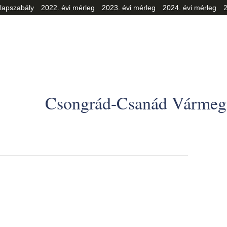
lapszabály
2022. évi mérleg
2023. évi mérleg
2024. évi mérleg
2
Csongrád-Csanád Vármegy