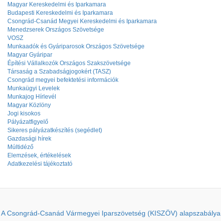
Magyar Kereskedelmi és Iparkamara
Budapesti Kereskedelmi és Iparkamara
Csongrád-Csanád Megyei Kereskedelmi és Iparkamara
Menedzserek Országos Szövetsége
VOSZ
Munkaadók és Gyáriparosok Országos Szövetsége
Magyar Gyáripar
Építési Vállalkozók Országos Szakszövetsége
Társaság a Szabadságjogokért (TASZ)
Csongrád megyei befektetési információk
Munkaügyi Levelek
Munkajog Hírlevél
Magyar Közlöny
Jogi kisokos
Pályázatfigyelő
Sikeres pályázatkészítés (segédlet)
Gazdasági hírek
Múltidéző
Elemzések, értékelések
Adatkezelési tájékoztató
A Csongrád-Csanád Vármegyei Iparszövetség (KISZÖV) alapszabálya