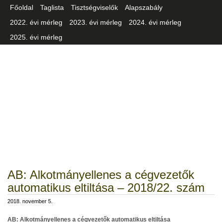
Főoldal
Taglista
Tisztségviselők
Alapszabály
2022. évi mérleg
2023. évi mérleg
2024. évi mérleg
2025. évi mérleg
Csongrád-Csanád Vármegyei
Iparszövetség
AB: Alkotmányellenes a cégvezetők
automatikus eltiltása – 2018/22. szám
2018. november 5.
AB: Alkotmányellenes a cégvezetők automatikus eltiltása