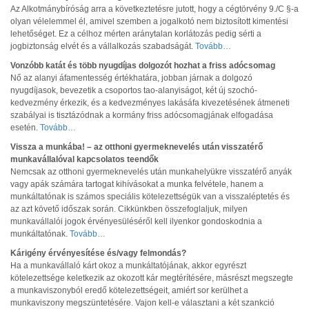
Az Alkotmánybíróság arra a következtetésre jutott, hogy a cégtörvény 9./C §-a
olyan vélelemmel él, amivel szemben a jogalkotó nem biztosított kimentési
lehetőséget. Ez a célhoz mérten aránytalan korlátozás pedig sérti a
jogbiztonság elvét és a vállalkozás szabadságát.
Tovább…
Vonzóbb katát és több nyugdíjas dolgozót hozhat a friss adócsomag
Nő az alanyi áfamentesség értékhatára, jobban járnak a dolgozó
nyugdíjasok, bevezetik a csoportos tao-alanyiságot, két új szochó-
kedvezmény érkezik, és a kedvezményes lakásáfa kivezetésének átmeneti
szabályai is tisztázódnak a kormány friss adócsomagjának elfogadása
esetén.
Tovább…
Vissza a munkába! – az otthoni gyermeknevelés után visszatérő
munkavállalóval kapcsolatos teendők
Nemcsak az otthoni gyermeknevelés után munkahelyükre visszatérő anyák
vagy apák számára tartogat kihívásokat a munka felvétele, hanem a
munkáltatónak is számos speciális kötelezettségük van a visszaléptetés és
az azt követő időszak során. Cikkünkben összefoglaljuk, milyen
munkavállalói jogok érvényesüléséről kell ilyenkor gondoskodnia a
munkáltatónak.
Tovább…
Kárigény érvényesítése és/vagy felmondás?
Ha a munkavállaló kárt okoz a munkáltatójának, akkor egyrészt
kötelezettsége keletkezik az okozott kár megtérítésére, másrészt megszegte
a munkaviszonyból eredő kötelezettségeit, amiért sor kerülhet a
munkaviszony megszüntetésére. Vajon kell-e választani a két szankció