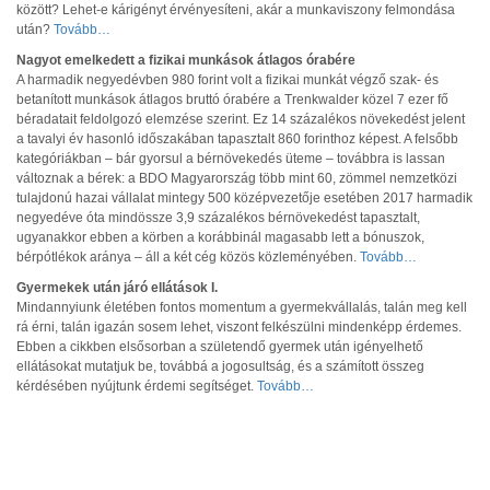
között? Lehet-e kárigényt érvényesíteni, akár a munkaviszony felmondása
után?
Tovább…
Nagyot emelkedett a fizikai munkások átlagos órabére
A harmadik negyedévben 980 forint volt a fizikai munkát végző szak- és
betanított munkások átlagos bruttó órabére a Trenkwalder közel 7 ezer fő
béradatait feldolgozó elemzése szerint. Ez 14 százalékos növekedést jelent
a tavalyi év hasonló időszakában tapasztalt 860 forinthoz képest. A felsőbb
kategóriákban – bár gyorsul a bérnövekedés üteme – továbbra is lassan
változnak a bérek: a BDO Magyarország több mint 60, zömmel nemzetközi
tulajdonú hazai vállalat mintegy 500 középvezetője esetében 2017 harmadik
negyedéve óta mindössze 3,9 százalékos bérnövekedést tapasztalt,
ugyanakkor ebben a körben a korábbinál magasabb lett a bónuszok,
bérpótlékok aránya – áll a két cég közös közleményében.
Tovább…
Gyermekek után járó ellátások I.
Mindannyiunk életében fontos momentum a gyermekvállalás, talán meg kell
rá érni, talán igazán sosem lehet, viszont felkészülni mindenképp érdemes.
Ebben a cikkben elsősorban a születendő gyermek után igényelhető
ellátásokat mutatjuk be, továbbá a jogosultság, és a számított összeg
kérdésében nyújtunk érdemi segítséget.
Tovább…