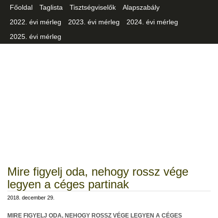
Főoldal
Taglista
Tisztségviselők
Alapszabály
2022. évi mérleg
2023. évi mérleg
2024. évi mérleg
2025. évi mérleg
Csongrád-Csanád Vármegyei
Iparszövetség
Mire figyelj oda, nehogy rossz vége
legyen a céges partinak
2018. december 29.
MIRE FIGYELJ ODA, NEHOGY ROSSZ VÉGE LEGYEN A CÉGES