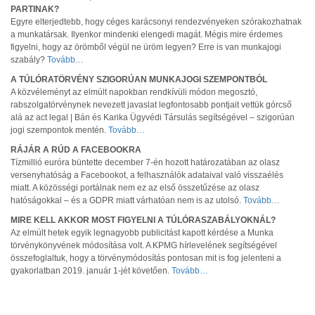
PARTINAK?
Egyre elterjedtebb, hogy céges karácsonyi rendezvényeken szórakozhatnak
a munkatársak. Ilyenkor mindenki elengedi magát. Mégis mire érdemes
figyelni, hogy az örömből végül ne üröm legyen? Erre is van munkajogi
szabály?
Tovább…
A TÚLÓRATÖRVÉNY SZIGORÚAN MUNKAJOGI SZEMPONTBÓL
A közvéleményt az elmúlt napokban rendkívüli módon megosztó,
rabszolgatörvénynek nevezett javaslat legfontosabb pontjait vettük górcső
alá az act legal | Bán és Karika Ügyvédi Társulás segítségével – szigorúan
jogi szempontok mentén.
Tovább…
RÁJÁR A RÚD A FACEBOOKRA
Tízmillió euróra büntette december 7-én hozott határozatában az olasz
versenyhatóság a Facebookot, a felhasználók adataival való visszaélés
miatt. A közösségi portálnak nem ez az első összetűzése az olasz
hatóságokkal – és a GDPR miatt várhatóan nem is az utolsó.
Tovább…
MIRE KELL AKKOR MOST FIGYELNI A TÚLÓRASZABÁLYOKNÁL?
Az elmúlt hetek egyik legnagyobb publicitást kapott kérdése a Munka
törvénykönyvének módosítása volt. A KPMG hírlevelének segítségével
összefoglaltuk, hogy a törvénymódosítás pontosan mit is fog jelenteni a
gyakorlatban 2019. január 1-jét követően.
Tovább…