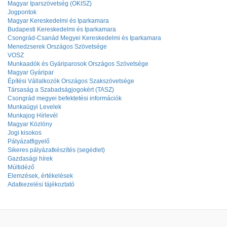
Magyar Iparszövetség (OKISZ)
Jogpontok
Magyar Kereskedelmi és Iparkamara
Budapesti Kereskedelmi és Iparkamara
Csongrád-Csanád Megyei Kereskedelmi és Iparkamara
Menedzserek Országos Szövetsége
VOSZ
Munkaadók és Gyáriparosok Országos Szövetsége
Magyar Gyáripar
Építési Vállalkozók Országos Szakszövetsége
Társaság a Szabadságjogokért (TASZ)
Csongrád megyei befektetési információk
Munkaügyi Levelek
Munkajog Hírlevél
Magyar Közlöny
Jogi kisokos
Pályázatfigyelő
Sikeres pályázatkészítés (segédlet)
Gazdasági hírek
Múltidéző
Elemzések, értékelések
Adatkezelési tájékoztató