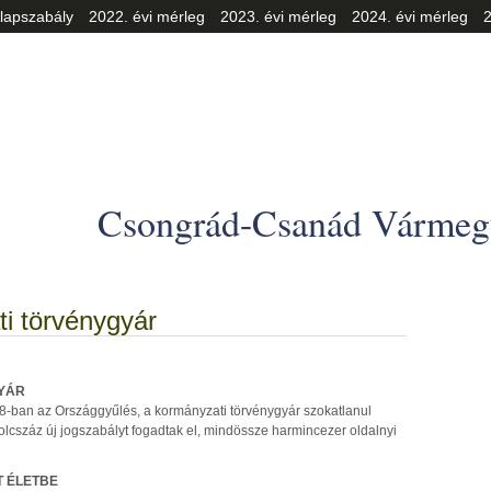
lapszabály
2022. évi mérleg
2023. évi mérleg
2024. évi mérleg
2
Csongrád-Csanád Vármegy
i törvénygyár
YÁR
2018-ban az Országgyűlés, a kormányzati törvénygyár szokatlanul
yolcszáz új jogszabályt fogadtak el, mindössze harmincezer oldalnyi
T ÉLETBE