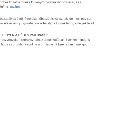
 többek között a munka törvénykönyvének módosítását, és a
értőnk.
Tovább…
szabályok évről-évre akár többször is változnak, de most egy sor
szöntével és új jogszabályok is hatályba fognak lépni, amelyek felett
b…
E LEGYEN A CÉGES PARTINAK?
rendezvényeken szórakozhatnak a munkatársak. Ilyenkor mindenki
, hogy az örömből végül ne üröm legyen? Erre is van munkajogi