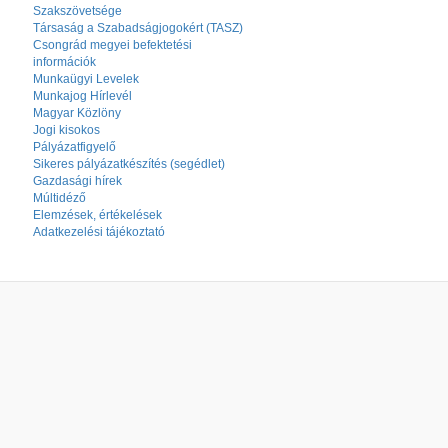
Szakszövetsége
Társaság a Szabadságjogokért (TASZ)
Csongrád megyei befektetési
információk
Munkaügyi Levelek
Munkajog Hírlevél
Magyar Közlöny
Jogi kisokos
Pályázatfigyelő
Sikeres pályázatkészítés (segédlet)
Gazdasági hírek
Múltidéző
Elemzések, értékelések
Adatkezelési tájékoztató