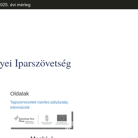
025. évi mérleg
ei Iparszövetség
Oldalak
Tagszervezetek nyertes pályázatai,
információk