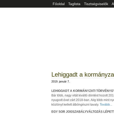
Főoldal
Taglista
Tisztségviselők
A
Lehiggadt a kormányzat
2019. január 7.
LEHIGGADT A KORMÁNYZATI TÖRVÉNYG
Bár több, nagy vitát kiváltó döntést hozott 
nyugodt évet zárt 2018-ban. Alig több mint n
közlönyt kellett átböngészni tavaly.
Tovább..
.
EGY SOR JOGSZABÁLYVÁLTOZÁS LÉPET