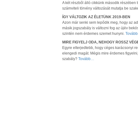
A két részből álló cikkünk második részében
számviteli törvény változását mutatja be szak
ÍGY VÁLTOZIK AZ ÉLETÜNK 2019-BEN
Azon már senki sem lepődik meg, hogy az adó
másik jogszabály is változni fog az újév bekö
szintén nem érdemes szemet hunyni.
Továb
MIRE FIGYELJ ODA, NEHOGY ROSSZ VÉG
Egyre elterjedtebb, hogy céges karácsonyi 
elengedi magát. Mégis mire érdemes figyelni
szabály?
Tovább…