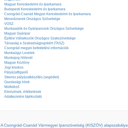
Magyar Kereskedelmi és Iparkamara
Budapesti Kereskedelmi és Iparkamara
Csongrád-Csanád Megyei Kereskedelmi és Iparkamara
Menedzserek Országos Szövetsége
VOSZ
Munkaadók és Gyáriparosok Országos Szövetsége
Magyar Gyáripar
Építési Vállalkozók Országos Szakszövetsége
Társaság a Szabadságjogokért (TASZ)
Csongrád megyei befektetési információk
Munkaügyi Levelek
Munkajog Hírlevél
Magyar Közlöny
Jogi kisokos
Pályázatfigyelő
Sikeres pályázatkészítés (segédlet)
Gazdasági hírek
Múltidéző
Elemzések, értékelések
Adatkezelési tájékoztató
A Csongrád-Csanád Vármegyei Iparszövetség (KISZÖV) alapszabálya