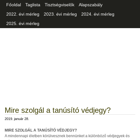
Főoldal
Taglista
Tisztségviselők
Alapszabály
2022. évi mérleg
2023. évi mérleg
2024. évi mérleg
2025. évi mérleg
Csongrád-Csanád Vármegyei
Iparszövetség
Mire szolgál a tanúsító védjegy?
2019. január 28.
MIRE SZOLGÁL A TANÚSÍTÓ VÉDJEGY?
A mindennapi életben körülvesznek bennünket a különböző védjegyek és