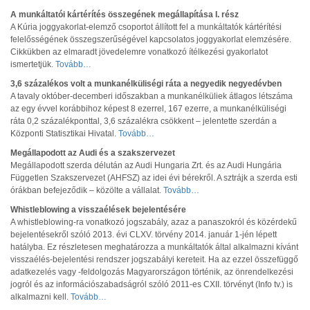
A munkáltatói kártérítés összegének megállapítása I. rész
A Kúria joggyakorlat-elemző csoportot állított fel a munkáltatók kártérítési
felelősségének összegszerűségével kapcsolatos joggyakorlat elemzésére.
Cikkükben az elmaradt jövedelemre vonatkozó ítélkezési gyakorlatot
ismertetjük.
Tovább…
3,6 százalékos volt a munkanélküliségi ráta a negyedik negyedévben
A tavaly október-decemberi időszakban a munkanélküliek átlagos létszáma
az egy évvel korábbihoz képest 8 ezerrel, 167 ezerre, a munkanélküliségi
ráta 0,2 százalékponttal, 3,6 százalékra csökkent – jelentette szerdán a
Központi Statisztikai Hivatal.
Tovább…
Megállapodott az Audi és a szakszervezet
Megállapodott szerda délután az Audi Hungaria Zrt. és az Audi Hungária
Független Szakszervezet (AHFSZ) az idei évi bérekről. A sztrájk a szerda esti
órákban befejeződik – közölte a vállalat.
Tovább…
Whistleblowing a visszaélések bejelentésére
A whistleblowing-ra vonatkozó jogszabály, azaz a panaszokról és közérdekű
bejelentésekről szóló 2013. évi CLXV. törvény 2014. január 1-jén lépett
hatályba. Ez részletesen meghatározza a munkáltatók által alkalmazni kívánt
visszaélés-bejelentési rendszer jogszabályi kereteit. Ha az ezzel összefüggő
adatkezelés vagy -feldolgozás Magyarországon történik, az önrendelkezési
jogról és az információszabadságról szóló 2011-es CXII. törvényt (Info tv.) is
alkalmazni kell.
Tovább…