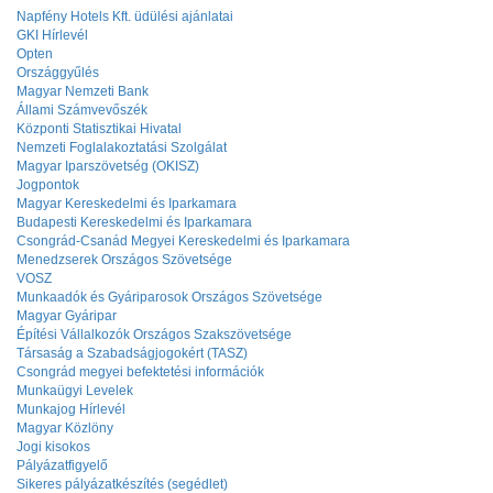
Napfény Hotels Kft. üdülési ajánlatai
GKI Hírlevél
Opten
Országgyűlés
Magyar Nemzeti Bank
Állami Számvevőszék
Központi Statisztikai Hivatal
Nemzeti Foglalakoztatási Szolgálat
Magyar Iparszövetség (OKISZ)
Jogpontok
Magyar Kereskedelmi és Iparkamara
Budapesti Kereskedelmi és Iparkamara
Csongrád-Csanád Megyei Kereskedelmi és Iparkamara
Menedzserek Országos Szövetsége
VOSZ
Munkaadók és Gyáriparosok Országos Szövetsége
Magyar Gyáripar
Építési Vállalkozók Országos Szakszövetsége
Társaság a Szabadságjogokért (TASZ)
Csongrád megyei befektetési információk
Munkaügyi Levelek
Munkajog Hírlevél
Magyar Közlöny
Jogi kisokos
Pályázatfigyelő
Sikeres pályázatkészítés (segédlet)