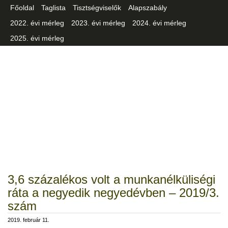
Főoldal
Taglista
Tisztségviselők
Alapszabály
2022. évi mérleg
2023. évi mérleg
2024. évi mérleg
2025. évi mérleg
Csongrád-Csanád Vármegyei
Iparszövetség
3,6 százalékos volt a munkanélküliségi
ráta a negyedik negyedévben – 2019/3.
szám
2019. február 11.