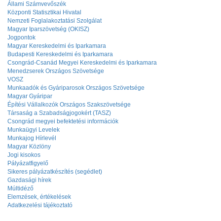
Állami Számvevőszék
Központi Statisztikai Hivatal
Nemzeti Foglalakoztatási Szolgálat
Magyar Iparszövetség (OKISZ)
Jogpontok
Magyar Kereskedelmi és Iparkamara
Budapesti Kereskedelmi és Iparkamara
Csongrád-Csanád Megyei Kereskedelmi és Iparkamara
Menedzserek Országos Szövetsége
VOSZ
Munkaadók és Gyáriparosok Országos Szövetsége
Magyar Gyáripar
Építési Vállalkozók Országos Szakszövetsége
Társaság a Szabadságjogokért (TASZ)
Csongrád megyei befektetési információk
Munkaügyi Levelek
Munkajog Hírlevél
Magyar Közlöny
Jogi kisokos
Pályázatfigyelő
Sikeres pályázatkészítés (segédlet)
Gazdasági hírek
Múltidéző
Elemzések, értékelések
Adatkezelési tájékoztató