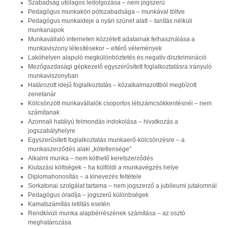
Szabadság utólagos ledolgozása – nem jogszerű
Pedagógus munkaköri pótszabadsága – munkával töltve
Pedagógus munkaideje a nyári szünet alatt – tanítás nélküli
munkanapok
Munkavállaló interneten közzétett adatainak felhasználása a
munkaviszony létesítésekor – eltérő vélemények
Lakóhelyen alapuló megkülönböztetés és negatív diszkrimináció
Mezőgazdasági gépkezelő egyszerűsített foglalkoztatásra irányuló
munkaviszonyban
Határozott idejű foglalkoztatás – közalkalmazottból megbízott
zenetanár
Kölcsönzött munkavállalók csoportos létszámcsökkentésnél – nem
számítanak
Azonnali hatályú felmondás indokolása – hivatkozás a
jogszabályhelyre
Egyszerűsített foglalkoztatás munkaerő-kölcsönzésre – a
munkaszerződés alaki „kötetlensége”
Alkalmi munka – nem köthető keretszerződés
Kiutazási költségek – ha külföldi a munkavégzés helye
Diplomahonosítás – a kinevezés feltétele
Sorkatonai szolgálat tartama – nem jogszerző a jubileumi jutalomnál
Pedagógus óradíja – jogszerű különbségek
Kamatszámítás letiltás esetén
Rendkívüli munka alapbérrészének számítása – az osztó
meghatározása