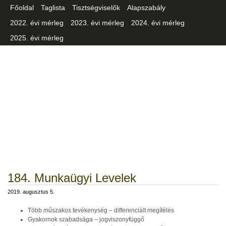
Főoldal
Taglista
Tisztségviselők
Alapszabály
2022. évi mérleg
2023. évi mérleg
2024. évi mérleg
2025. évi mérleg
Csongrád-Csanád Vármegyei
Iparszövetség
184. Munkaügyi Levelek
2019. augusztus 5.
Több műszakos tevékenység – differenciált megítélés
Gyakornok szabadsága – jogviszonyfüggő