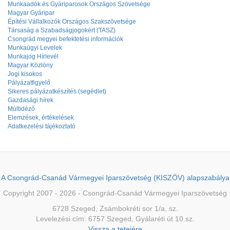
Munkaadók és Gyáriparosok Országos Szövetsége
Magyar Gyáripar
Építési Vállalkozók Országos Szakszövetsége
Társaság a Szabadságjogokért (TASZ)
Csongrád megyei befektetési információk
Munkaügyi Levelek
Munkajog Hírlevél
Magyar Közlöny
Jogi kisokos
Pályázatfigyelő
Sikeres pályázatkészítés (segédlet)
Gazdasági hírek
Múltidéző
Elemzések, értékelések
Adatkezelési tájékoztató
A Csongrád-Csanád Vármegyei Iparszövetség (KISZÖV) alapszabálya
Copyright 2007 - 2026 - Csongrád-Csanád Vármegyei Iparszövetség
6728 Szeged, Zsámbokréti sor 1/a. sz.
Levelezési cím: 6757 Szeged, Gyálaréti út 10.sz.
Vissza a tetejére