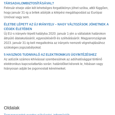
TÁRSADALOMBIZTOSÍTÁSÁVAL?
Február elseje után két lehetséges forgatókönyv jöhet szóba, attól függően,
hogy január 31-ig a britek aláírják a kilépési megállapodást az Európai
Unióval vagy sem.
ÉLETBE LÉPETT AZ ÚJ IRÁNYELV – NAGY VÁLTOZÁSOK JÖHETNEK A
CÉGEK ÉLETÉBEN
Új EU-s irányelv lépett hatályba 2020. január 1-jén a vállalatok határokon
átnyúló átalakulásáról, egyesüléséről és szétválásáról. Magyarországnak
2023. január 31-ig kell megalkotnia az irányelv nemzeti végrehajtásához
szükséges jogszabályokat.
5 HASZNOS TUDNIVALÓ AZ ELEKTRONIKUS ÜGYINTÉZÉSHEZ
Az adózók számos kihívással szembesülnek az adóhatósággal történő
elektronikus kapcsolattartás során: határidőket késnek le, hibásan vagy
hiányosan adják be jogorvoslati kérelmeiket.
Oldalak