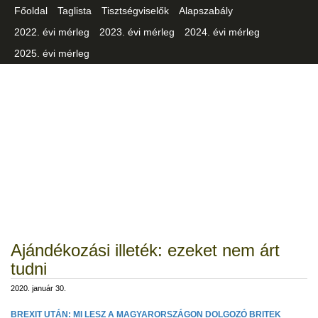
Főoldal
Taglista
Tisztségviselők
Alapszabály
2022. évi mérleg
2023. évi mérleg
2024. évi mérleg
2025. évi mérleg
Csongrád-Csanád Vármegyei
Iparszövetség
Ajándékozási illeték: ezeket nem árt
tudni
2020. január 30.
BREXIT UTÁN: MI LESZ A MAGYARORSZÁGON DOLGOZÓ BRITEK