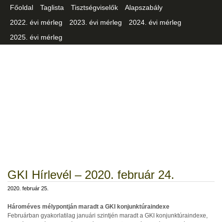
Főoldal
Taglista
Tisztségviselők
Alapszabály
2022. évi mérleg
2023. évi mérleg
2024. évi mérleg
2025. évi mérleg
Csongrád-Csanád Vármegyei
Iparszövetség
GKI Hírlevél – 2020. február 24.
2020. február 25.
Hároméves mélypontján maradt a GKI konjunktúraindexe
Februárban gyakorlatilag januári szintjén maradt a GKI konjunktúraindexe,