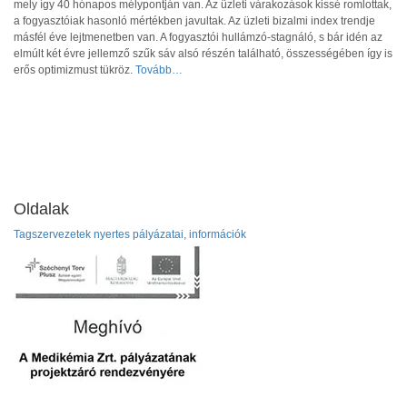
mely így 40 hónapos mélypontján van. Az üzleti várakozások kissé romlottak,
a fogyasztóiak hasonló mértékben javultak. Az üzleti bizalmi index trendje
másfél éve lejtmenetben van. A fogyasztói hullámzó-stagnáló, s bár idén az
elmúlt két évre jellemző szűk sáv alsó részén található, összességében így is
erős optimizmust tükröz.
Tovább…
Oldalak
Tagszervezetek nyertes pályázatai, információk