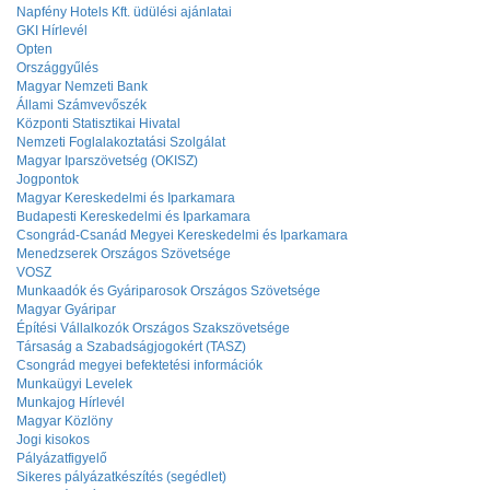
Napfény Hotels Kft. üdülési ajánlatai
GKI Hírlevél
Opten
Országgyűlés
Magyar Nemzeti Bank
Állami Számvevőszék
Központi Statisztikai Hivatal
Nemzeti Foglalakoztatási Szolgálat
Magyar Iparszövetség (OKISZ)
Jogpontok
Magyar Kereskedelmi és Iparkamara
Budapesti Kereskedelmi és Iparkamara
Csongrád-Csanád Megyei Kereskedelmi és Iparkamara
Menedzserek Országos Szövetsége
VOSZ
Munkaadók és Gyáriparosok Országos Szövetsége
Magyar Gyáripar
Építési Vállalkozók Országos Szakszövetsége
Társaság a Szabadságjogokért (TASZ)
Csongrád megyei befektetési információk
Munkaügyi Levelek
Munkajog Hírlevél
Magyar Közlöny
Jogi kisokos
Pályázatfigyelő
Sikeres pályázatkészítés (segédlet)