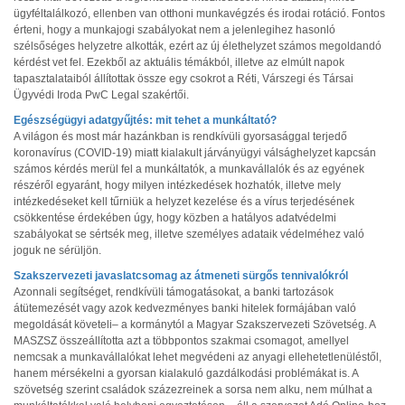
ügyféltalálkozó, ellenben van otthoni munkavégzés és irodai rotáció. Fontos
érteni, hogy a munkajogi szabályokat nem a jelenlegihez hasonló
szélsőséges helyzetre alkották, ezért az új élethelyzet számos megoldandó
kérdést vet fel. Ezekből az aktuális témákból, illetve az elmúlt napok
tapasztalataiból állítottak össze egy csokrot a Réti, Várszegi és Társai
Ügyvédi Iroda PwC Legal szakértői.
Egészségügyi adatgyűjtés: mit tehet a munkáltató?
A világon és most már hazánkban is rendkívüli gyorsasággal terjedő
koronavírus (COVID-19) miatt kialakult járványügyi válsághelyzet kapcsán
számos kérdés merül fel a munkáltatók, a munkavállalók és az egyének
részéről egyaránt, hogy milyen intézkedések hozhatók, illetve mely
intézkedéseket kell tűrniük a helyzet kezelése és a vírus terjedésének
csökkentése érdekében úgy, hogy közben a hatályos adatvédelmi
szabályokat se sértsék meg, illetve személyes adataik védelméhez való
joguk ne sérüljön.
Szakszervezeti javaslatcsomag az átmeneti sürgős tennivalókról
Azonnali segítséget, rendkívüli támogatásokat, a banki tartozások
átütemezését vagy azok kedvezményes banki hitelek formájában való
megoldását követeli– a kormánytól a Magyar Szakszervezeti Szövetség. A
MASZSZ összeállította azt a többpontos szakmai csomagot, amellyel
nemcsak a munkavállalókat lehet megvédeni az anyagi ellehetetlenüléstől,
hanem mérsékelni a gyorsan kialakuló gazdálkodási problémákat is. A
szövetség szerint családok százezreinek a sorsa nem alku, nem múlhat a