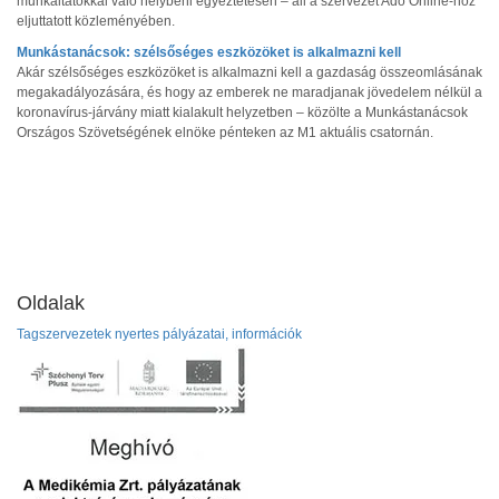
munkáltatókkal való helybeni egyeztetésen – áll a szervezet Adó Online-hoz
eljuttatott közleményében.
Munkástanácsok: szélsőséges eszközöket is alkalmazni kell
Akár szélsőséges eszközöket is alkalmazni kell a gazdaság összeomlásának
megakadályozására, és hogy az emberek ne maradjanak jövedelem nélkül a
koronavírus-járvány miatt kialakult helyzetben – közölte a Munkástanácsok
Országos Szövetségének elnöke pénteken az M1 aktuális csatornán.
Oldalak
Tagszervezetek nyertes pályázatai, információk