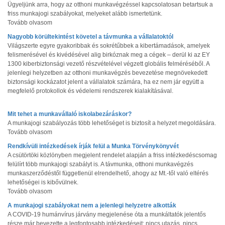
Ügyeljünk arra, hogy az otthoni munkavégzéssel kapcsolatosan betartsuk a
friss munkajogi szabályokat, melyeket alább ismertetünk.
Tovább olvasom
Nagyobb körültekintést követel a távmunka a vállalatoktól
Világszerte egyre gyakoribbak és sokrétűbbek a kibertámadások, amelyek
felismerésével és kivédésével alig birkóznak meg a cégek – derül ki az EY
1300 kiberbiztonsági vezető részvételével végzett globális felméréséből. A
jelenlegi helyzetben az otthoni munkavégzés bevezetése megnövekedett
biztonsági kockázatot jelent a vállalatok számára, ha ez nem jár együtt a
megfelelő protokollok és védelemi rendszerek kialakításával.
Mit tehet a munkavállaló iskolabezáráskor?
A munkajogi szabályozás több lehetőséget is biztosít a helyzet megoldására.
Tovább olvasom
Rendkívüli intézkedések írják felül a Munka Törvénykönyvét
A csütörtöki közlönyben megjelent rendelet alapján a friss intézkedéscsomag
felülírt több munkajogi szabályt is. A távmunka, otthoni munkavégzés
munkaszerződéstől függetlenül elrendelhető, ahogy az Mt.-től való eltérés
lehetőségei is kibővülnek.
Tovább olvasom
A munkajogi szabályokat nem a jelenlegi helyzetre alkották
A COVID-19 humánvírus járvány megjelenése óta a munkáltatók jelentős
része már bevezette a legfontosabb intézkedéseit: nincs utazás, nincs