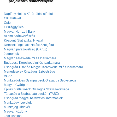
Napfény Hotels Kft. üdülési ajánlatai
GKI Hírlevél
Opten
Országgyűlés
Magyar Nemzeti Bank
Állami Számvevőszék
Központi Statisztikai Hivatal
Nemzeti Foglalakoztatási Szolgálat
Magyar Iparszövetség (OKISZ)
Jogpontok
Magyar Kereskedelmi és Iparkamara
Budapesti Kereskedelmi és Iparkamara
Csongrád-Csanád Megyei Kereskedelmi és Iparkamara
Menedzserek Országos Szövetsége
VOSZ
Munkaadók és Gyáriparosok Országos Szövetsége
Magyar Gyáripar
Építési Vállalkozók Országos Szakszövetsége
Társaság a Szabadságjogokért (TASZ)
Csongrád megyei befektetési információk
Munkaügyi Levelek
Munkajog Hírlevél
Magyar Közlöny
Jogi kisokos