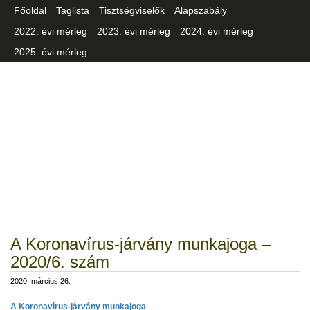
Főoldal
Taglista
Tisztségviselők
Alapszabály
2022. évi mérleg
2023. évi mérleg
2024. évi mérleg
2025. évi mérleg
Csongrád-Csanád Vármegyei
Iparszövetség
A Koronavírus-járvány munkajoga –
2020/6. szám
2020. március 26.
A Koronavírus-járvány munkajoga