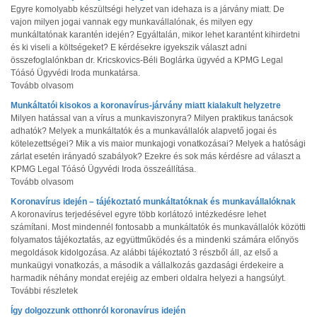
Egyre komolyabb készültségi helyzet van idehaza is a járvány miatt. De
vajon milyen jogai vannak egy munkavállalónak, és milyen egy
munkáltatónak karantén idején? Egyáltalán, mikor lehet karantént kihirdetni
és ki viseli a költségeket? E kérdésekre igyekszik választ adni
összefoglalónkban dr. Kricskovics-Béli Boglárka ügyvéd a KPMG Legal
Tóásó Ügyvédi Iroda munkatársa.
Tovább olvasom
Munkáltatói kisokos a koronavírus-járvány miatt kialakult helyzetre
Milyen hatással van a vírus a munkaviszonyra? Milyen praktikus tanácsok
adhatók? Melyek a munkáltatók és a munkavállalók alapvető jogai és
kötelezettségei? Mik a vis maior munkajogi vonatkozásai? Melyek a hatósági
zárlat esetén irányadó szabályok? Ezekre és sok más kérdésre ad választ a
KPMG Legal Tóásó Ügyvédi Iroda összeállítása.
Tovább olvasom
Koronavírus idején – tájékoztató munkáltatóknak és munkavállalóknak
A koronavírus terjedésével egyre több korlátozó intézkedésre lehet
számítani. Most mindennél fontosabb a munkáltatók és munkavállalók közötti
folyamatos tájékoztatás, az együttműködés és a mindenki számára előnyös
megoldások kidolgozása. Az alábbi tájékoztató 3 részből áll, az első a
munkaügyi vonatkozás, a második a vállalkozás gazdasági érdekeire a
harmadik néhány mondat erejéig az emberi oldalra helyezi a hangsúlyt.
További részletek
Így dolgozzunk otthonról koronavírus idején