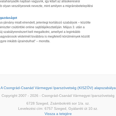
valahányadik napban vagyunk, így kitart az álláskeresési
bb olyan veszélyesnek nevezte, mint amilyen a migránsbetelepítési
 gazdaságot
-járvány miatt elrendelt, jelenlegi korlátozó szabályok – közölte
iszter csütörtöki online sajtótájékoztatóján. Május 3. után a
új szabályrendszert kell megalkotni, amellyel a leginkább
t nagyvárosok védelmét továbbra is megfelelő körülmények között
 egyre inkább újraindulhat” – mondta.
A Csongrád-Csanád Vármegyei Iparszövetség (KISZÖV) alapszabálya
Copyright 2007 - 2026 - Csongrád-Csanád Vármegyei Iparszövetség
6728 Szeged, Zsámbokréti sor 1/a. sz.
Levelezési cím: 6757 Szeged, Gyálaréti út 10.sz.
Vissza a tetejére