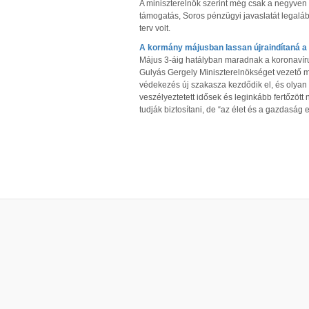
A miniszterelnök szerint még csak a negyven 
támogatás, Soros pénzügyi javaslatát legalá
terv volt.
A kormány májusban lassan újraindítaná a
Május 3-áig hatályban maradnak a koronavírus
Gulyás Gergely Miniszterelnökséget vezető min
védekezés új szakasza kezdődik el, és olyan 
veszélyeztetett idősek és leginkább fertőzöt
tudják biztosítani, de “az élet és a gazdaság