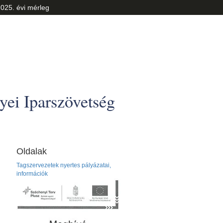
025. évi mérleg
ei Iparszövetség
Oldalak
Tagszervezetek nyertes pályázatai,
információk