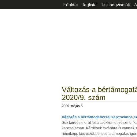
Főoldal
Taglista
Tisztségviselők
A
Változás a bértámogat
2020/9. szám
2020. május 6.
Változás a bértámogatással kapcsolatos 
Sok kérdés merül fel a csökkentett részmunka
kapcsolatban. Kérdések továbbra is vannak, d
némiképp kedvezőbbé tette a támogatás igényb