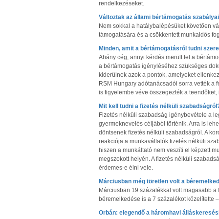
rendelkezéseket.
Változtak az állami bértámogatás szabályai
Nem sokkal a hatálybalépésüket követően vált
támogatására és a csökkentett munkaidős fog
Minden, amit a bértámogatásról tudni szer
Ahány cég, annyi kérdés merült fel a bértámog
a bértámogatás igényléséhez szükséges dok
kiderülnek azok a pontok, amelyeket ellenkez
RSM Hungary adótanácsadói sorra vették a fel
is figyelembe véve összegezték a teendőket, 
Mit kell tudni a fizetés nélküli szabadságról
Fizetés nélküli szabadság igénybevétele a l
gyermeknevelés céljából történik. Arra is l
döntsenek fizetés nélküli szabadságról. A k
reakciója a munkavállalók fizetés nélküli sza
hiszen a munkáltató nem veszíti el képzett mu
megszokott helyén. A fizetés nélküli szabadsá
érdemes-e élni vele.
Márciusban még töretlen volt a béremelke
Márciusban 19 százalékkal volt magasabb a f
béremelkedése is a 7 százalékot közelítette 
Orbán: elegendő a háromhavi álláskeresés