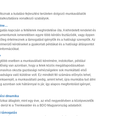
oznak a kutatási-fejlesztési területen dolgozó munkavállalók
lalkoztatásra vonatkozó szabályok.
etne…
atás kapcsán a feltételek meghirdetése óta. A kihirdetett rendelet és
umentumok ismeretében egyre több kérdés tisztázódik, vagy éppen
őleg értelmeznek a támogatást igénylők és a hatósági szereplők. Az
merülő kérdéseket a gyakorlati példákat és a hatósági álláspontot
információkat.
?
egtöbb esetben a munkavállaló kérelmére, indokoltan, például
ehetőség van azonban, hogy a felek közös megállapodásukban
oronavírus okozta gazdasági nehézségekre sok munkáltató első
badságra való küldése volt. Ez mindkét fél számára előnyös lehet,
nkaerejét, a munkavállaló pedig, amint lehet, újra munkába tud állni
g azonban sok hátránnyal is jár, így alapos megfontolást igényel,
dési dinamika
izikai átlagbér, mint egy éve, az első negyedévben a középvezetők
– derül ki a Trenkwalder és a BDO Magyarország adataiból.
i támogatás