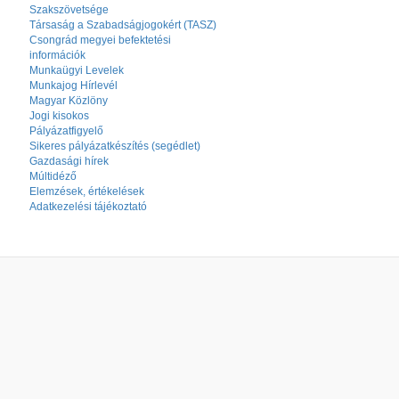
Szakszövetsége
Társaság a Szabadságjogokért (TASZ)
Csongrád megyei befektetési
információk
Munkaügyi Levelek
Munkajog Hírlevél
Magyar Közlöny
Jogi kisokos
Pályázatfigyelő
Sikeres pályázatkészítés (segédlet)
Gazdasági hírek
Múltidéző
Elemzések, értékelések
Adatkezelési tájékoztató