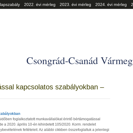
lapszabály
2022. évi mérleg
2023. évi mérleg
2024. évi mérleg
2
Csongrád-Csanád Vármegy
ással kapcsolatos szabályokban –
szabályokban
időben foglalkoztatott munkavállalókat érintő bértámogatással
e a 2020. április 10-én kihirdetett 105/2020. Korm. rendelet
evételének feltételeit. Az alábbi cikkben összefoglaltuk a jelenlegi