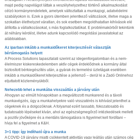
majd pedig napvilágot láttak a veszélyhelyzethez történő alkalmazkodást
célzó kormányrendeletek, amelyek változtattak a munkajogi, adatvédelmi
szabályokon is. Ezek a gyors ütemben jelentkező változások, illetve maga a
szokatlan élethelyzet váratlan, és sok esetben megoldhatatlan kihívások elé
állította a vállalkozásokat, s más foglalkoztatókat. E problémakörből tekintünk
át néhány kérdést, illetve adunk kapcsolódó megoldási javaslatokat az
alábbiakban.
Az iparban inkább a munkaidőkeret kiterjesztését választják
bértámogatás helyett
A Process Solutions tapasztalati szerint az idegenforgalomban és a nem-
élelmiszer kiskereskedelemben aktív cégek érdeklődnek a kormány által
biztosított bérkiegészítés után, a gyárak és termelési üzletágak esetében
inkább a munkaidőkeret kiterjesztése a jellemző – derül ki a Zadó Onlinehoz
eljuttatott közleményükből.
Nehezebb lehet a munkába visszaállás a járvány után
Ahogyan az elmúlt hónapokban a megváltozott munkarend és a távoli
munkavégzés, úgy a munkahelyekre való visszatérés is kihívást jelenthet a
cégeknek és a dolgozóknak. A folyamat ezért lassabb, fokozatosabb és
tudatosabb lépéseket kíván, ahol az egészségmegőrző intézkedések mellett
a pozitív jövőképre és a mentális támogatásra is figyelmet kell fordítani –
hívja fel a figyelmet a K&H.
3+1 tipp: így indítható újra a munka
A COVID-19 járvány miatti csökkentett aktivitás vagy leállás után számos cég