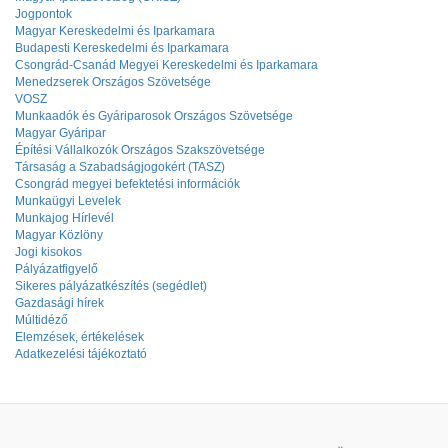
Jogpontok
Magyar Kereskedelmi és Iparkamara
Budapesti Kereskedelmi és Iparkamara
Csongrád-Csanád Megyei Kereskedelmi és Iparkamara
Menedzserek Országos Szövetsége
VOSZ
Munkaadók és Gyáriparosok Országos Szövetsége
Magyar Gyáripar
Építési Vállalkozók Országos Szakszövetsége
Társaság a Szabadságjogokért (TASZ)
Csongrád megyei befektetési információk
Munkaügyi Levelek
Munkajog Hírlevél
Magyar Közlöny
Jogi kisokos
Pályázatfigyelő
Sikeres pályázatkészítés (segédlet)
Gazdasági hírek
Múltidéző
Elemzések, értékelések
Adatkezelési tájékoztató