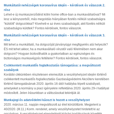
Munkáltatói nehézségek koronavírus idején – kérdések és válaszok 2.
rész
Lehet-e új munkaszerződést kötni home office-ban a munkavállalóval? Mi
lesz a kényszerből, más megoldás hiányában fizetés nélküli szabadságra
“küldött” dolgozókkal? Kiveheti-e az éves szabadságát, akit fizetés nélküli
szabadságra küldtek? Fontos kérdések, fontos válaszok.
Munkáltatói nehézségek koronavírus idején – kérdések és válaszok 3.
rész
Mit tehet a munkáltató, ha dolgozóját járványügyi megfigyelés alá helyezik?
ÉS mit tehet akkor, ha a munkavállaló vírustól való félelmében nem akar
dolgozni? Hogyan biztosíthatók a gyakorlatban az egészséges és
biztonságos munkavégzés feltételei? Fontos kérdések, fontos válaszok.
Csökkentett munkaidős foglalkoztatás támogatása: a megváltozott
szabályok
Korábbi cikkünkben részletesen elemeztük a veszélyhelyzet idején történő
csökkentett munkaidős foglalkoztatás Gazdaságvédelmi Akcióterv keretében
történő támogatásának 2020. április 16-ától hatályba lépett szabályait,
amelyeket a kormány a piaci igényekre reflektálva 2020. április 29-i hatállyal
módosított. Jelen írásunkban a változásokat tekintjük át.
Munkajogi és adatvédelmi káoszt is hozott a veszélyhelyzet
2020. március 11. napján megváltozott az élet körülöttünk. Megjelent a
40/2020. (III.11.) Korm. rendelet, amely veszélyhelyzetet hirdetett ki az
országban. A veszélyhelyzet elrendelését kijárási korlátozások követték,