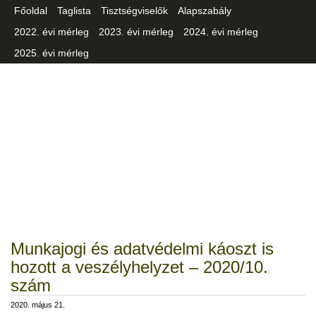
Főoldal
Taglista
Tisztségviselők
Alapszabály
2022. évi mérleg
2023. évi mérleg
2024. évi mérleg
2025. évi mérleg
Csongrád-Csanád Vármegyei
Iparszövetség
Munkajogi és adatvédelmi káoszt is
hozott a veszélyhelyzet – 2020/10.
szám
2020. május 21.