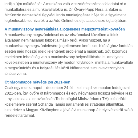
indítja újra működését. A munkába való visszatérés számos feladatot ró a
munkáltatóra és a munkavállalókra is. Dr. Óváry-Papp Nóra, a Baker &
McKenzie nemzetközi ügyvédi iroda munkajogásza hívja fel a figyelmet a
legfontosabb tudnivalókra az Adó Onlinehoz eljuttatott összefoglalójában.
A munkaviszony helyreállítása a jogellenes megszüntetést követően
A munkaviszony megszüntetését és az elszámolást követően a felek
általában nem hallanak többet a másik felől. Akkor viszont, ha a
munkaviszony megszüntetésére jogellenesen került sor, bírósághoz fordulás
esetén még hosszú ideig jelentenek problémát a másiknak. Sőt, bizonyos
esetekben lehetőség van a munkaviszony helyreállítására is, amelynek
következtében a munkaviszony oly módon folytatódik, mintha a munkavállaló
a megszüntetés és a helyreállítás közti időtartamot is munkaviszonyban
töltötte volna.
Öt háromnapos hétvége jön 2021-ben
Csak egy munkanapot – december 24-ét – kell majd szombaton ledolgozni
2021-ben, így jövőre öt háromnapos és egy négynapos hosszú hétvége lesz
– nyilatkozta az Innovációs és Technológiai Minisztérium (ITM) csütörtöki
közleménye szerint Schanda Tamás parlamenti és stratégiai államtitkár,
ismertetve a Magyar Közlönyben a jövő évi munkanap-áthelyezésekről szóló
rendelet tartalmát.