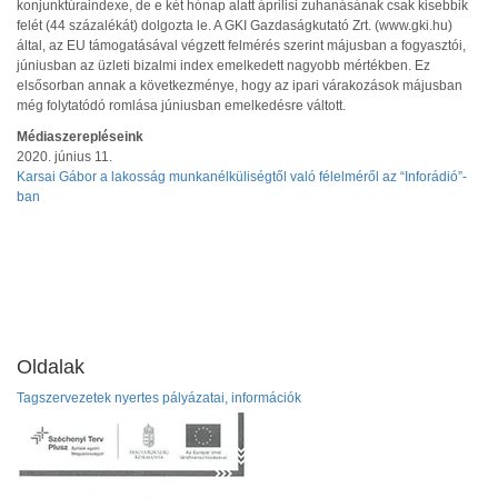
konjunktúraindexe, de e két hónap alatt áprilisi zuhanásának csak kisebbik
felét (44 százalékát) dolgozta le. A GKI Gazdaságkutató Zrt. (www.gki.hu)
által, az EU támogatásával végzett felmérés szerint májusban a fogyasztói,
júniusban az üzleti bizalmi index emelkedett nagyobb mértékben. Ez
elsősorban annak a következménye, hogy az ipari várakozások májusban
még folytatódó romlása júniusban emelkedésre váltott.
Médiaszerepléseink
2020. június 11.
Karsai Gábor a lakosság munkanélküliségtől való félelméről az “Inforádió”-
ban
Oldalak
Tagszervezetek nyertes pályázatai, információk