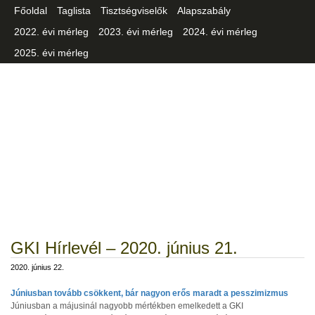
Főoldal
Taglista
Tisztségviselők
Alapszabály
2022. évi mérleg
2023. évi mérleg
2024. évi mérleg
2025. évi mérleg
Csongrád-Csanád Vármegyei
Iparszövetség
GKI Hírlevél – 2020. június 21.
2020. június 22.
Júniusban tovább csökkent, bár nagyon erős maradt a pesszimizmus
Júniusban a májusinál nagyobb mértékben emelkedett a GKI