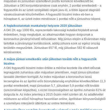
májusban és júniusban számottevő pozitív korrekció következett be.
Júliusban a GKI konjunktúraindexe csak enyhén, 2 ponttal emelkedett – a
fogyasztók és az üzleti szolgáltató cégek javu-ló, a többi ágazat stagnáló
várakozásainak köszönhetően. A fogyasztói bizalmi index eb-ben a
hónapban 6, az üzleti index mindössze 1 ponttal nőtt a júniusihoz képest.
A foglalkoztatottak munkahelyi helyzete 2020 júliusában
A GKI Zrt. egy 1000 fős, reprezentatív lakossági kutatást folytatott annak
érdekében, hogy megtudjuk, az alkalmazottak hogyan dolgoznak a
koronavírus járványt követő időszakban. Míg június elején a fővárosban még
tartottak a járványügyi korlátozások, addig júliusra ezek az egész ország
területén megszűntek. Júniusban 657 fő, míg júliusban 582 fő válaszolt
kérdéseinkre.
A május-júniusi emelkedés után júliusban tovább nőtt a fogyasztók
bizalma
A GKI fogyasztói bizalmi index értéke a mérése kezdete óta eltelt időszak
legnagyobb zuhanása után májusban jelentősen, majd június-júliusban
lassabb ütemben korrigált. Az index májusban a koronavírus lassú
lecsengése és az áprilisi erős bizonytalanság enyhülése következtében 11,3
ponttal emelkedett, majd júniusban 5,7, júliusban 5,9 ponttal nőtt tovább
(szezonálisan kiigazítva), s ezzel összességében az áprilisi zuhanás 61%-át
dolgozta le. Az index jelenleg a 2015 őszén mért szinten áll. Az adatfelvétel
módszere az előző hónaphoz hasonlóan online, áprilisban kényszerűségből
a személyes interjúkról áttértünk az online felmérésre.