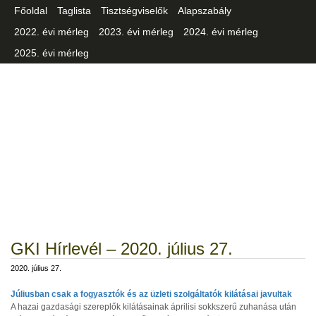
Főoldal
Taglista
Tisztségviselők
Alapszabály
2022. évi mérleg
2023. évi mérleg
2024. évi mérleg
2025. évi mérleg
Csongrád-Csanád Vármegyei
Iparszövetség
GKI Hírlevél – 2020. július 27.
2020. július 27.
Júliusban csak a fogyasztók és az üzleti szolgáltatók kilátásai javultak
A hazai gazdasági szereplők kilátásainak áprilisi sokkszerű zuhanása után