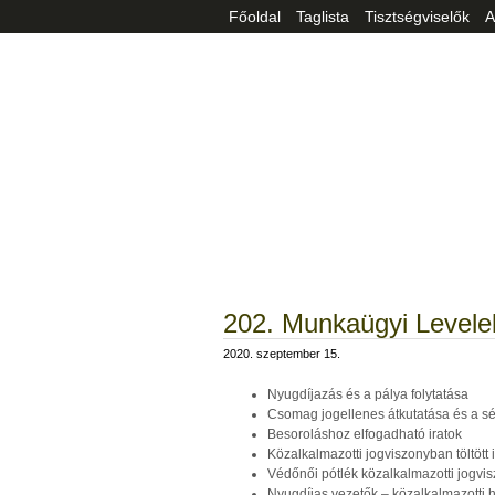
Főoldal
Taglista
Tisztségviselők
A
202. Munkaügyi Levele
2020. szeptember 15.
Nyugdíjazás és a pálya folytatása
Csomag jogellenes átkutatása és a sé
Besoroláshoz elfogadható iratok
Közalkalmazotti jogviszonyban töltött
Védőnői pótlék közalkalmazotti jogvi
Nyugdíjas vezetők – közalkalmazotti