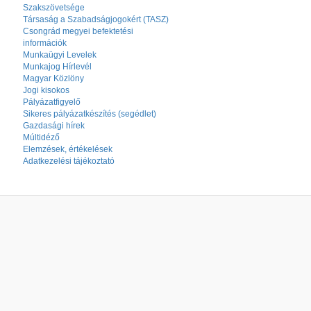
Szakszövetsége
Társaság a Szabadságjogokért (TASZ)
Csongrád megyei befektetési
információk
Munkaügyi Levelek
Munkajog Hírlevél
Magyar Közlöny
Jogi kisokos
Pályázatfigyelő
Sikeres pályázatkészítés (segédlet)
Gazdasági hírek
Múltidéző
Elemzések, értékelések
Adatkezelési tájékoztató