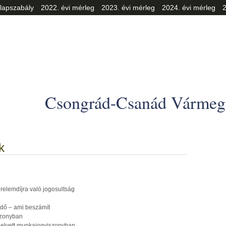
lapszabály
2022. évi mérleg
2023. évi mérleg
2024. évi mérleg
2
Csongrád-Csanád Vármegy
k
relemdíjra való jogosultság
 idő – ami beszámít
szonyban
 helyett munkajogviszonyban