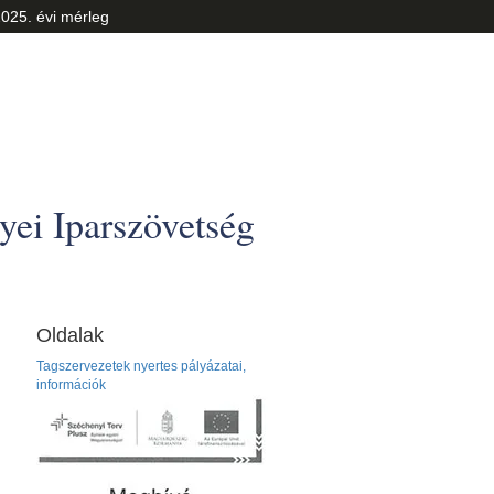
025. évi mérleg
ei Iparszövetség
Oldalak
Tagszervezetek nyertes pályázatai,
információk