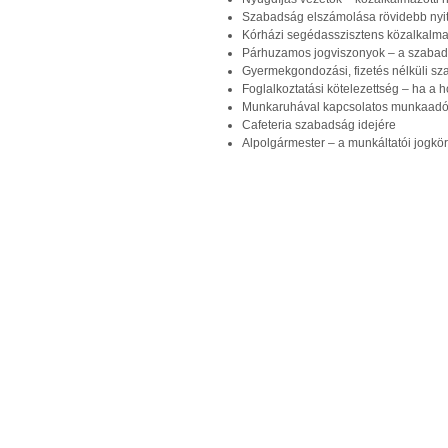
Szabadság elszámolása rövidebb nyitv
Kórházi segédasszisztens közalkalma
Párhuzamos jogviszonyok – a szabads
Gyermekgondozási, fizetés nélküli s
Foglalkoztatási kötelezettség – ha a
Munkaruhával kapcsolatos munkaadó
Cafeteria szabadság idejére
Alpolgármester – a munkáltatói jogkör