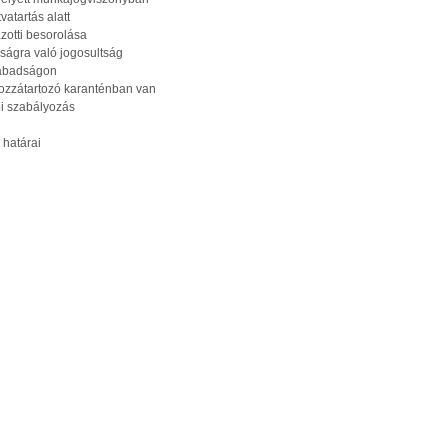
atartás alatt
zotti besorolása
ágra való jogosultság
zabadságon
 hozzátartozó karanténban van
i szabályozás
 határai