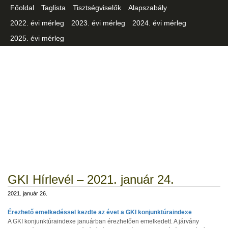
Főoldal
Taglista
Tisztségviselők
Alapszabály
2022. évi mérleg
2023. évi mérleg
2024. évi mérleg
2025. évi mérleg
Csongrád-Csanád Vármegyei
Iparszövetség
GKI Hírlevél – 2021. január 24.
2021. január 26.
Érezhető emelkedéssel kezdte az évet a GKI konjunktúraindexe
A GKI konjunktúraindexe januárban érezhetően emelkedett. A járvány