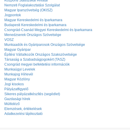
Központi Statisztikai Hivatal
Nemzeti Foglalakoztatási Szolgálat
Magyar Iparszövetség (OKISZ)
Jogpontok
Magyar Kereskedelmi és Iparkamara
Budapesti Kereskedelmi és Iparkamara
Csongrád-Csanád Megyei Kereskedelmi és Iparkamara
Menedzserek Országos Szövetsége
VOSZ
Munkaadók és Gyáriparosok Országos Szövetsége
Magyar Gyáripar
Építési Vállalkozók Országos Szakszövetsége
Társaság a Szabadságjogokért (TASZ)
Csongrád megyei befektetési információk
Munkaügyi Levelek
Munkajog Hírlevél
Magyar Közlöny
Jogi kisokos
Pályázatfigyelő
Sikeres pályázatkészítés (segédlet)
Gazdasági hírek
Múltidéző
Elemzések, értékelések
Adatkezelési tájékoztató