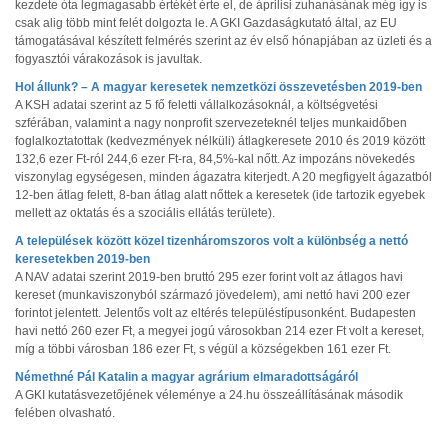
kezdete óta legmagasabb értékét érte el, de áprilisi zuhanásának még így is
csak alig több mint felét dolgozta le. A GKI Gazdaságkutató által, az EU
támogatásával készített felmérés szerint az év első hónapjában az üzleti és a
fogyasztói várakozások is javultak.
Hol állunk? – A magyar keresetek nemzetközi összevetésben 2019-ben
A KSH adatai szerint az 5 fő feletti vállalkozásoknál, a költségvetési
szférában, valamint a nagy nonprofit szervezeteknél teljes munkaidőben
foglalkoztatottak (kedvezmények nélküli) átlagkeresete 2010 és 2019 között
132,6 ezer Ft-ról 244,6 ezer Ft-ra, 84,5%-kal nőtt. Az impozáns növekedés
viszonylag egységesen, minden ágazatra kiterjedt. A 20 megfigyelt ágazatból
12-ben átlag felett, 8-ban átlag alatt nőttek a keresetek (ide tartozik egyebek
mellett az oktatás és a szociális ellátás területe).
A települések között közel tizenháromszoros volt a különbség a nettó
keresetekben 2019-ben
A NAV adatai szerint 2019-ben bruttó 295 ezer forint volt az átlagos havi
kereset (munkaviszonyból származó jövedelem), ami nettó havi 200 ezer
forintot jelentett. Jelentős volt az eltérés településtípusonként. Budapesten
havi nettó 260 ezer Ft, a megyei jogú városokban 214 ezer Ft volt a kereset,
míg a többi városban 186 ezer Ft, s végül a községekben 161 ezer Ft.
Némethné Pál Katalin a magyar agrárium elmaradottságáról
A GKI kutatásvezetőjének véleménye a 24.hu összeállításának második
felében olvasható.