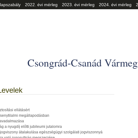
lapszabály
2022. évi mérleg
2023. évi mérleg
2024. évi mérleg
2
Csongrád-Csanád Vármegy
Levelek
osítási ellátásért
versenytilalmi megállapodásban
 javadalmazása
g a nyugdíj előtti jubileumi jutalomra
i jogviszony átalakulása egészségügyi szolgálati jogviszonnyá
sra való jogosultság megszerzése