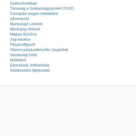
Szakszövetsége
Társaság a Szabadságjogokért (TASZ)
Csongrád megyei befektetési
információk
Munkaügyi Levelek
Munkajog Hírlevél
Magyar Közlöny
Jogi kisokos
Pályázatfigyelő
Sikeres pályázatkészítés (segédlet)
Gazdasági hírek
Múltidéző
Elemzések, értékelések
Adatkezelési tájékoztató