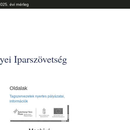
025. évi mérleg
ei Iparszövetség
Oldalak
Tagszervezetek nyertes pályázatai,
információk