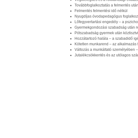
Továbbfoglalkoztatás a felmentés utá
Felmentés felmentési idő nélkül
Nyugdíjas óvodapedagógus foglalkozt
Lőfegyvertartási engedély – a pszichol
Gyermekgondozási szabadság után 
Pótszabadság gyermek után köztisztvi
Hozzátartozó halála – a szabadidő i
Kötetlen munkarend – az alkalmazás fe
Változás a munkáltató személyében –
Jutalékcsökkentés és az utólagos sz