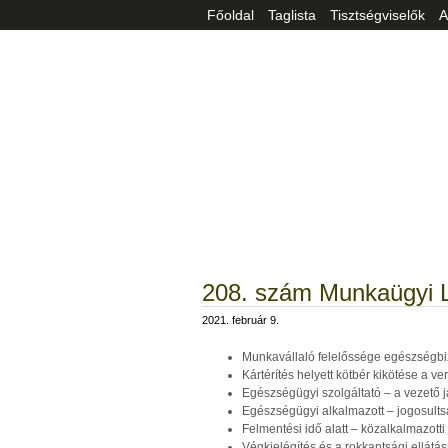
Főoldal
Taglista
Tisztségviselők
A
208. szám Munkaügyi 
2021. február 9.
Munkavállaló felelőssége egészségbizt
Kártérítés helyett kötbér kikötése a 
Egészségügyi szolgáltató – a vezető
Egészségügyi alkalmazott – jogosultsá
Felmentési idő alatt – közalkalmazott
Végkielégítés és a rokkantsági ellátá