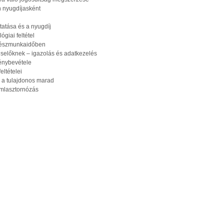
n nyugdíjasként
atása és a nyugdíj
ógiai feltétel
részmunkaidőben
selőknek – igazolás és adatkezelés
génybevétele
ltételei
 a tulajdonos marad
ámlasztornózás