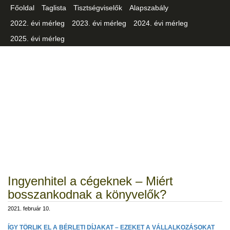
Főoldal
Taglista
Tisztségviselők
Alapszabály
2022. évi mérleg
2023. évi mérleg
2024. évi mérleg
2025. évi mérleg
Csongrád-Csanád Vármegyei
Iparszövetség
Ingyenhitel a cégeknek – Miért
bosszankodnak a könyvelők?
2021. február 10.
ÍGY TÖRLIK EL A BÉRLETI DÍJAKAT – EZEKET A VÁLLALKOZÁSOKAT