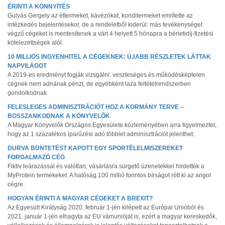
ÉRINTI A KÖNNYÍTÉS
Gulyás Gergely az éttermeket, kávézókat, konditermeket említette az
intézkedés bejelentésekor, de a rendeletből kiderül: más tevékenységet
végző cégeket is mentesítenek a várt 4 helyett 5 hónapra a bérletidíj-fizetési
kötelezettségek alól.
10 MILLIÓS INGYENHITEL A CÉGEKNEK: ÚJABB RÉSZLETEK LÁTTAK
NAPVILÁGOT
A 2019-es eredményt fogják vizsgálni: veszteséges és működésképtelen
cégnek nem adnának pénzt, de egyébként laza feltételrendszerben
gondolkodnak.
FELESLEGES ADMINISZTRÁCIÓT HOZ A KORMÁNY TERVE –
BOSSZANKODNAK A KÖNYVELŐK
A Magyar Könyvelők Országos Egyesülete közleményében arra figyelmeztet,
hogy az 1 százalékos iparűzési adó többlet adminisztrációt jelenthet.
DURVA BÜNTETÉST KAPOTT EGY SPORTÉLELMISZEREKET
FORGALMAZÓ CÉG
Fiktív leárazással és valótlan, vásárlásra sürgető üzenetekkel hirdették a
MyProtein termékeket. A hatóság 100 millió forintos bírságot rótt ki az angol
cégre.
HOGYAN ÉRINTI A MAGYAR CÉGEKET A BREXIT?
Az Egyesült Királyság 2020. február 1-jén kilépett az Európai Unióból és
2021. január 1-jén elhagyta az EU vámunióját is, ezért a magyar kereskedők,