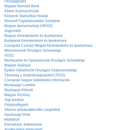
Országgyűlés
Magyar Nemzeti Bank
Állami Számvevőszék
Központi Statisztikai Hivatal
Nemzeti Foglalakoztatási Szolgálat
Magyar Iparszövetség (OKISZ)
Jogpontok
Magyar Kereskedelmi és Iparkamara
Budapesti Kereskedelmi és Iparkamara
Csongrád-Csanád Megyei Kereskedelmi és Iparkamara
Menedzserek Országos Szövetsége
VOSZ
Munkaadók és Gyáriparosok Országos Szövetsége
Magyar Gyáripar
Építési Vállalkozók Országos Szakszövetsége
Társaság a Szabadságjogokért (TASZ)
Csongrád megyei befektetési információk
Munkaügyi Levelek
Munkajog Hírlevél
Magyar Közlöny
Jogi kisokos
Pályázatfigyelő
Sikeres pályázatkészítés (segédlet)
Gazdasági hírek
Múltidéző
Elemzések, értékelések
Adatkezelési tájékoztató