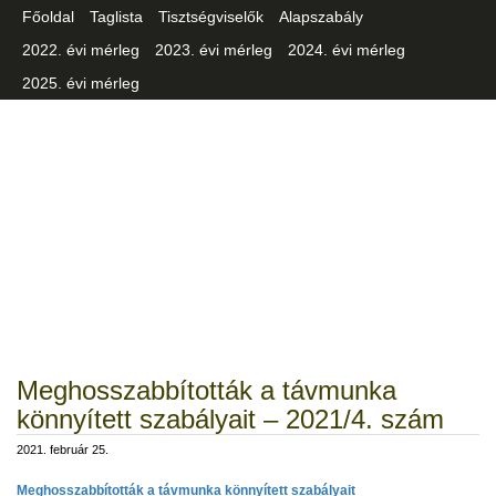
Főoldal
Taglista
Tisztségviselők
Alapszabály
2022. évi mérleg
2023. évi mérleg
2024. évi mérleg
2025. évi mérleg
Csongrád-Csanád Vármegyei
Iparszövetség
Meghosszabbították a távmunka
könnyített szabályait – 2021/4. szám
2021. február 25.
Meghosszabbították a távmunka könnyített szabályait