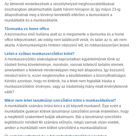
Az átmeneti rendelkezések a veszélyhelyzet meghosszabbításával
összhangban alkalmazhatók újabb három hónapon át, így május 23-ig
állapodhatnak meg a törvényi keretektől eltérően a távmunkáról a
munkáltatók és a munkavállalók.
Távmunka vs home office
A koronavírus első hulláma alatt az is megismerte a távmunka és a home
office kifejezéseket, aki eddig nem találkozott velük, és talán az is, aki nem
akarta. A távmunkavégzés hirtelen népszerű lett, és robbanásszerűen terjed.
Lehet-e szóban munkaszerződést kötni?
A munkaszerződés alakiságával kapcsolatban egyértelműnek tűnik az
írásbeli forma követelménye, mondván, vannak kötelező tartalmi elemek,
amelyekben a feleknek mindenképpen meg kell állapodnia, így észszerű
mindezt leírni is, ezzel megkönnyítve a későbbiekben a bizonyíthatóságot.
Kérdés azonban, hogy mi történik, ha a felek nem foglalták írásba a
munkaszerződést: érvényes, vagy az írásbeliség hiány miatt érvénytelenné
válik?
Mikor nem lehet tanulmányi szerződést kötni a munkavállalóval?
A munkáltatók számára óriási kincs a jól képzett munkaerő. Épp ezért a
munkáltatók gyakran kötnek tanulmányi szerződést annak érdekében, hogy
a megfelelő szakembert tudják alkalmazni. Bár a tanulmányi szerződés
legtöbbször mindkét fél számára előnyös, mégis vannak olyan esetek,
amikor a munkáltató nem köthet szerződést a munkavállalóval.