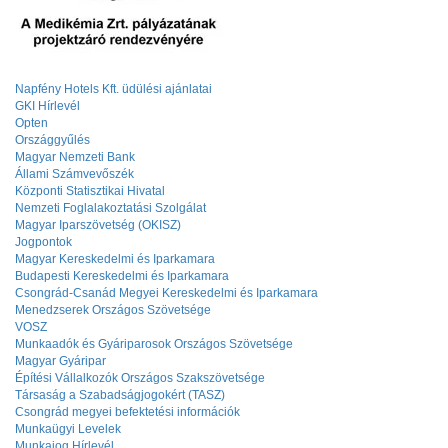
Napfény Hotels Kft. üdülési ajánlatai
GKI Hírlevél
Opten
Országgyűlés
Magyar Nemzeti Bank
Állami Számvevőszék
Központi Statisztikai Hivatal
Nemzeti Foglalakoztatási Szolgálat
Magyar Iparszövetség (OKISZ)
Jogpontok
Magyar Kereskedelmi és Iparkamara
Budapesti Kereskedelmi és Iparkamara
Csongrád-Csanád Megyei Kereskedelmi és Iparkamara
Menedzserek Országos Szövetsége
VOSZ
Munkaadók és Gyáriparosok Országos Szövetsége
Magyar Gyáripar
Építési Vállalkozók Országos Szakszövetsége
Társaság a Szabadságjogokért (TASZ)
Csongrád megyei befektetési információk
Munkaügyi Levelek
Munkajog Hírlevél