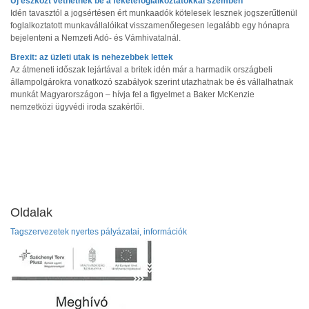
Új eszközt vethetnek be a feketefoglalkoztatókkal szemben
Idén tavasztól a jogsértésen ért munkaadók kötelesek lesznek jogszerűtlenül
foglalkoztatott munkavállalóikat visszamenőlegesen legalább egy hónapra
bejelenteni a Nemzeti Adó- és Vámhivatalnál.
Brexit: az üzleti utak is nehezebbek lettek
Az átmeneti időszak lejártával a britek idén már a harmadik országbeli
állampolgárokra vonatkozó szabályok szerint utazhatnak be és vállalhatnak
munkát Magyarországon – hívja fel a figyelmet a Baker McKenzie
nemzetközi ügyvédi iroda szakértői.
Oldalak
Tagszervezetek nyertes pályázatai, információk