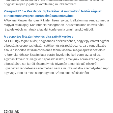
hogy azt milyen jogalany kötötte meg munkáltatóként.
Visegrád 17.0 – Részlet dr. Sipka Péter: A munkáltató felelőssége az
otthoni munkavégzés során című tanulmányából
A Wolters Kluwer Hungary Kft. idén tizennyolcadik alkalommal rendezi meg a
Magyar Munkajogi Konferenciát Visegrádon. Sorozatunkban kedvcsináló
részleteket olvashatnak a tavalyi konferencia tanulmánykötetéből.
A csoportos létszámleépítés visszatérő kérdése
Az EUB úgy foglalt állást, hogy annak értékeléséhez, hogy egy vitatott egyéni
elbocsátás csoportos létszámcsökkentés részét képezi‑e, az e rendelkezés
által a csoportos létszámcsökkenés fennállásának megállapításához előírt
referencia‑időszak kiszámítása során figyelembe kell venni azt a teljes,
egymást követő 30 vagy 90 napos időszakot, amelynek során ezen egyéni
elbocsátásra sor került, és amelynek folyamán a munkáltató részéről,
ugyanezen rendelkezés értelmében nem a munkavállalók személyében rejlő
egy vagy több ok miatt a legnagyobb számú elbocsátás történt.
Oldalak