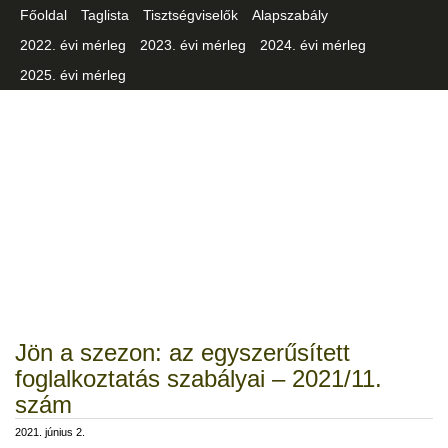
Főoldal
Taglista
Tisztségviselők
Alapszabály
2022. évi mérleg
2023. évi mérleg
2024. évi mérleg
2025. évi mérleg
Csongrád-Csanád Vármegyei
Iparszövetség
Jön a szezon: az egyszerűsített
foglalkoztatás szabályai – 2021/11.
szám
2021. június 2.