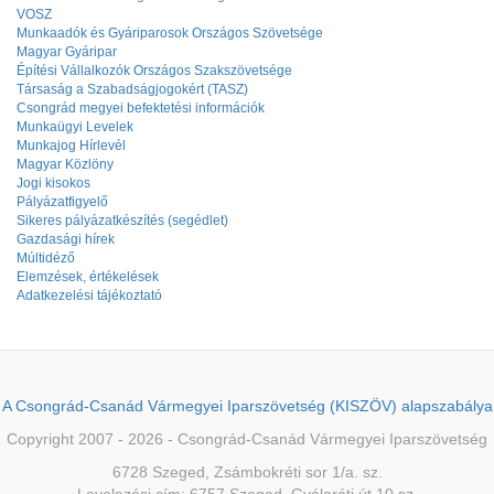
VOSZ
Munkaadók és Gyáriparosok Országos Szövetsége
Magyar Gyáripar
Építési Vállalkozók Országos Szakszövetsége
Társaság a Szabadságjogokért (TASZ)
Csongrád megyei befektetési információk
Munkaügyi Levelek
Munkajog Hírlevél
Magyar Közlöny
Jogi kisokos
Pályázatfigyelő
Sikeres pályázatkészítés (segédlet)
Gazdasági hírek
Múltidéző
Elemzések, értékelések
Adatkezelési tájékoztató
A Csongrád-Csanád Vármegyei Iparszövetség (KISZÖV) alapszabálya
Copyright 2007 - 2026 - Csongrád-Csanád Vármegyei Iparszövetség
6728 Szeged, Zsámbokréti sor 1/a. sz.