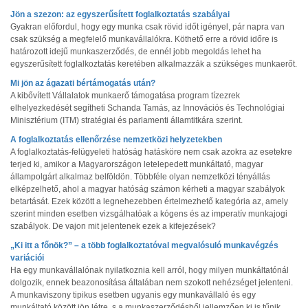
Jön a szezon: az egyszerűsített foglalkoztatás szabályai
Gyakran előfordul, hogy egy munka csak rövid időt igényel, pár napra van
csak szükség a megfelelő munkavállalókra. Köthető erre a rövid időre is
határozott idejű munkaszerződés, de ennél jobb megoldás lehet ha
egyszerűsített foglalkoztatás keretében alkalmazzák a szükséges munkaerőt.
Mi jön az ágazati bértámogatás után?
A kibővített Vállalatok munkaerő támogatása program tízezrek
elhelyezkedését segítheti Schanda Tamás, az Innovációs és Technológiai
Minisztérium (ITM) stratégiai és parlamenti államtitkára szerint.
A foglalkoztatás ellenőrzése nemzetközi helyzetekben
A foglalkoztatás-felügyeleti hatóság hatásköre nem csak azokra az esetekre
terjed ki, amikor a Magyarországon letelepedett munkáltató, magyar
állampolgárt alkalmaz belföldön. Többféle olyan nemzetközi tényállás
elképzelhető, ahol a magyar hatóság számon kérheti a magyar szabályok
betartását. Ezek között a legnehezebben értelmezhető kategória az, amely
szerint minden esetben vizsgálhatóak a kógens és az imperatív munkajogi
szabályok. De vajon mit jelentenek ezek a kifejezések?
„Ki itt a főnök?” – a több foglalkoztatóval megvalósuló munkavégzés
variációi
Ha egy munkavállalónak nyilatkoznia kell arról, hogy milyen munkáltatónál
dolgozik, ennek beazonosítása általában nem szokott nehézséget jelenteni.
A munkaviszony tipikus esetben ugyanis egy munkavállaló és egy
munkáltató között jön létre, s a munkaszerződésből jellemzően ki is tűnik,