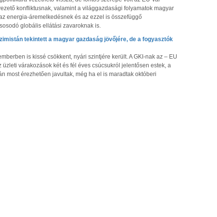
 vezető konfliktusnak, valamint a világgazdasági folyamatok magyar
 az energia-áremelkedésnek és az ezzel is összefüggő
osodó globális ellátási zavaroknak is.
imistán tekintett a magyar gazdaság jövőjére, de a fogyasztók
erben is kissé csökkent, nyári szintjére került. A GKI-nak az – EU
z üzleti várakozások két és fél éves csúcsukról jelentősen estek, a
n most érezhetően javultak, még ha el is maradtak októberi