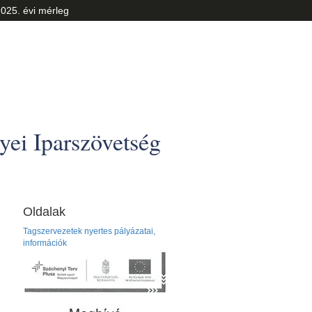
025. évi mérleg
ei Iparszövetség
Oldalak
Tagszervezetek nyertes pályázatai,
információk