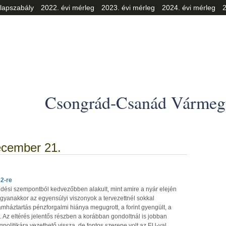
lapszabály
2022. évi mérleg
2023. évi mérleg
2024. évi mérleg
2
Csongrád-Csanád Vármegy
ecember 21.
22-re
dési szempontból kedvezőbben alakult, mint amire a nyár elején
Ugyanakkor az egyensúlyi viszonyok a tervezettnél sokkal
lamháztartás pénzforgalmi hiánya megugrott, a forint gyengült, a
. Az eltérés jelentős részben a korábban gondoltnál is jobban
ágpolitikára vezethető vissza, de fontos szerepe volt az EU-val