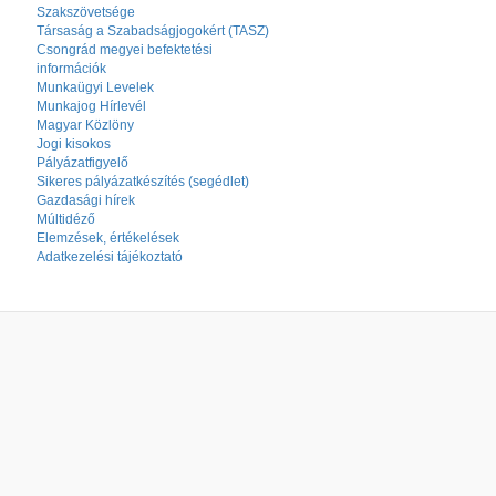
Szakszövetsége
Társaság a Szabadságjogokért (TASZ)
Csongrád megyei befektetési
információk
Munkaügyi Levelek
Munkajog Hírlevél
Magyar Közlöny
Jogi kisokos
Pályázatfigyelő
Sikeres pályázatkészítés (segédlet)
Gazdasági hírek
Múltidéző
Elemzések, értékelések
Adatkezelési tájékoztató