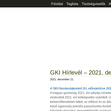
Főoldal
Taglista
Tisztségviselők
A
GKI Hírlevél – 2021. d
2021. december 21.
A GKI Gazdaságkutató Zrt. előrejelzése 20
A magyar gazdaság 2021. évi pályája növeke
módosított 2021. évi költségvetés számított. 
kedvezőtlenebbek lettek, az infláció és az ál
külső egyensúly jelentős passzívumba fordult
túlhajtott választási, keresletélénkítő gazdas