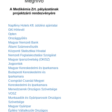
Napfény Hotels Kft. üdülési ajánlatai
GKI Hírlevél
Opten
Országgyűlés
Magyar Nemzeti Bank
Állami Számvevőszék
Központi Statisztikai Hivatal
Nemzeti Foglalakoztatási Szolgálat
Magyar Iparszövetség (OKISZ)
Jogpontok
Magyar Kereskedelmi és Iparkamara
Budapesti Kereskedelmi és
Iparkamara
Csongrád-Csanád Megyei
Kereskedelmi és Iparkamara
Menedzserek Országos Szövetsége
VOSZ
Munkaadók és Gyáriparosok Országos
Szövetsége
Magyar Gyáripar
Építési Vállalkozók Országos