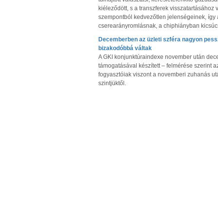
kiéleződött, s a transzferek visszatartásához
szempontból kedvezőtlen jelenségeinek, így
cserearányromlásnak, a chiphiányban kicsúcs
Decemberben az üzleti szféra nagyon pessz
bizakodóbbá váltak
A GKI konjunktúraindexe november után decemb
támogatásával készített – felmérése szerint a
fogyasztóiak viszont a novemberi zuhanás utá
szintjüktől.