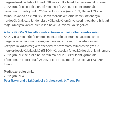
megkérdezett vállalatok közül 838 válaszolt a feltett kérdésekre. Mint ismert,
2022. január elsejétől a bruttó minimálbér 200 ezer forint, garantált
bérminimum pedig bruttó 260 ezer forint lesz (nettó 133, illetve 173 ezer
forint). Továbbá az elmúlt év során meredeken emelkedtek az energia
hordozók árai, ez a tendencia a vállaltok véleménye szerint továbbra is kitart
majd, amely folyamat jelentősen növeli a jövőévi költségeiket.
A hazai KKV-k 3%-a elbocsátást tervez a minimálbér emelés miatt
A GKI Zrt. a minimálbér emelés munkaerőpiaci hatásainak pontosabb
megértéséhez több mint ezer, nem mezőgazdasági, 4 fő feletti kis és
középvállalkozás megkérdezésével reprezentatív felmérést végzett. A
megkérdezett vállalatok közül 1044 válaszolt a feltett kérdésekre. Mint ismert,
2022. január elsejétől a bruttó minimálbér 200 ezer forint, garantált
bérminimum pedig bruttó 260 ezer forint lesz (nettó 133, illetve 173 ezer
forint).
Médiaszerepléseink:
2022. január 4.
Petz Raymund a lakáspiaci várakozásokról.Trend Fm