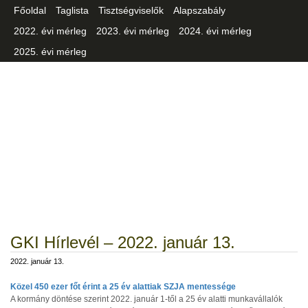
Főoldal
Taglista
Tisztségviselők
Alapszabály
2022. évi mérleg
2023. évi mérleg
2024. évi mérleg
2025. évi mérleg
Csongrád-Csanád Vármegyei
Iparszövetség
GKI Hírlevél – 2022. január 13.
2022. január 13.
Közel 450 ezer főt érint a 25 év alattiak SZJA mentessége
A kormány döntése szerint 2022. január 1-től a 25 év alatti munkavállalók