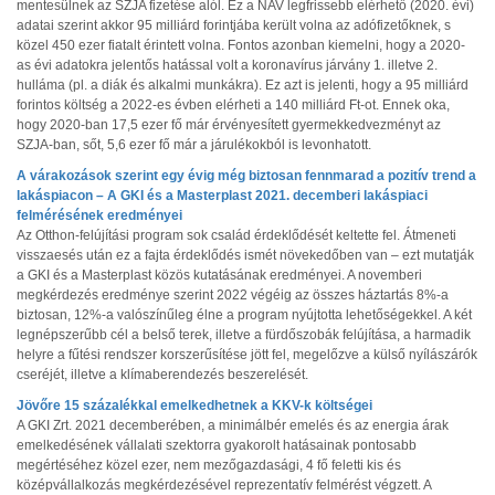
mentesülnek az SZJA fizetése alól. Ez a NAV legfrissebb elérhető (2020. évi)
adatai szerint akkor 95 milliárd forintjába került volna az adófizetőknek, s
közel 450 ezer fiatalt érintett volna. Fontos azonban kiemelni, hogy a 2020-
as évi adatokra jelentős hatással volt a koronavírus járvány 1. illetve 2.
hulláma (pl. a diák és alkalmi munkákra). Ez azt is jelenti, hogy a 95 milliárd
forintos költség a 2022-es évben elérheti a 140 milliárd Ft-ot. Ennek oka,
hogy 2020-ban 17,5 ezer fő már érvényesített gyermekkedvezményt az
SZJA-ban, sőt, 5,6 ezer fő már a járulékokból is levonhatott.
A várakozások szerint egy évig még biztosan fennmarad a pozitív trend a
lakáspiacon – A GKI és a Masterplast 2021. decemberi lakáspiaci
felmérésének eredményei
Az Otthon-felújítási program sok család érdeklődését keltette fel. Átmeneti
visszaesés után ez a fajta érdeklődés ismét növekedőben van – ezt mutatják
a GKI és a Masterplast közös kutatásának eredményei. A novemberi
megkérdezés eredménye szerint 2022 végéig az összes háztartás 8%-a
biztosan, 12%-a valószínűleg élne a program nyújtotta lehetőségekkel. A két
legnépszerűbb cél a belső terek, illetve a fürdőszobák felújítása, a harmadik
helyre a fűtési rendszer korszerűsítése jött fel, megelőzve a külső nyílászárók
cseréjét, illetve a klímaberendezés beszerelését.
Jövőre 15 százalékkal emelkedhetnek a KKV-k költségei
A GKI Zrt. 2021 decemberében, a minimálbér emelés és az energia árak
emelkedésének vállalati szektorra gyakorolt hatásainak pontosabb
megértéséhez közel ezer, nem mezőgazdasági, 4 fő feletti kis és
középvállalkozás megkérdezésével reprezentatív felmérést végzett. A