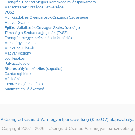
Csongrád-Csanád Megyei Kereskedelmi és Iparkamara
Menedzserek Országos Szövetsége
VOSZ
Munkaadók és Gyáriparosok Országos Szövetsége
Magyar Gyáripar
Építési Vállalkozók Országos Szakszövetsége
Társaság a Szabadságjogokért (TASZ)
Csongrád megyei befektetési információk
Munkaügyi Levelek
Munkajog Hírlevél
Magyar Közlöny
Jogi kisokos
Pályázatfigyelő
Sikeres pályázatkészítés (segédlet)
Gazdasági hírek
Múltidéző
Elemzések, értékelések
Adatkezelési tájékoztató
A Csongrád-Csanád Vármegyei Iparszövetség (KISZÖV) alapszabálya
Copyright 2007 - 2026 - Csongrád-Csanád Vármegyei Iparszövetség