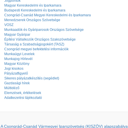
Jogpontok
Magyar Kereskedelmi és Iparkamara
Budapesti Kereskedelmi és Iparkamara
Csongrád-Csanád Megyei Kereskedelmi és Iparkamara
Menedzserek Országos Szövetsége
VOSZ
Munkaadók és Gyáriparosok Országos Szövetsége
Magyar Gyáripar
Építési Vállalkozók Országos Szakszövetsége
Társaság a Szabadságjogokért (TASZ)
Csongrád megyei befektetési információk
Munkaügyi Levelek
Munkajog Hírlevél
Magyar Közlöny
Jogi kisokos
Pályázatfigyelő
Sikeres pályázatkészítés (segédlet)
Gazdasági hírek
Múltidéző
Elemzések, értékelések
Adatkezelési tájékoztató
A Csongrád-Csanád Vármegyei Iparszövetség (KISZÖV) alapszabálya