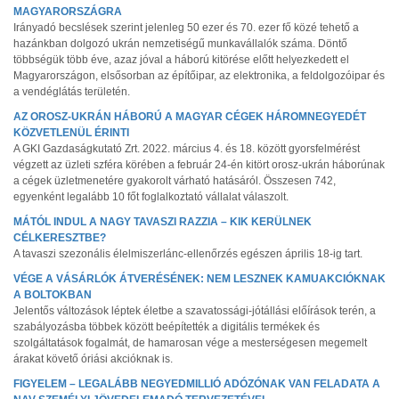
MAGYARORSZÁGRA
Irányadó becslések szerint jelenleg 50 ezer és 70. ezer fő közé tehető a
hazánkban dolgozó ukrán nemzetiségű munkavállalók száma. Döntő
többségük több éve, azaz jóval a háború kitörése előtt helyezkedett el
Magyarországon, elsősorban az építőipar, az elektronika, a feldolgozóipar és
a vendéglátás területén.
AZ OROSZ-UKRÁN HÁBORÚ A MAGYAR CÉGEK HÁROMNEGYEDÉT
KÖZVETLENÜL ÉRINTI
A GKI Gazdaságkutató Zrt. 2022. március 4. és 18. között gyorsfelmérést
végzett az üzleti szféra körében a február 24-én kitört orosz-ukrán háborúnak
a cégek üzletmenetére gyakorolt várható hatásáról. Összesen 742,
egyenként legalább 10 főt foglalkoztató vállalat válaszolt.
MÁTÓL INDUL A NAGY TAVASZI RAZZIA – KIK KERÜLNEK
CÉLKERESZTBE?
A tavaszi szezonális élelmiszerlánc-ellenőrzés egészen április 18-ig tart.
VÉGE A VÁSÁRLÓK ÁTVERÉSÉNEK: NEM LESZNEK KAMUAKCIÓKNAK
A BOLTOKBAN
Jelentős változások léptek életbe a szavatossági-jótállási előírások terén, a
szabályozásba többek között beépítették a digitális termékek és
szolgáltatások fogalmát, de hamarosan vége a mesterségesen megemelt
árakat követő óriási akcióknak is.
FIGYELEM – LEGALÁBB NEGYEDMILLIÓ ADÓZÓNAK VAN FELADATA A