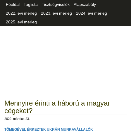
Főoldal
Taglista
Tisztségviselők
Alapszabály
2022. évi mérleg
2023. évi mérleg
2024. évi mérleg
2025. évi mérleg
Csongrád-Csanád Vármegyei
Iparszövetség
Mennyire érinti a háború a magyar
cégeket?
2022. március 23.
TÖMEGÉVEL ÉRKEZTEK UKRÁN MUNKAVÁLLALÓK