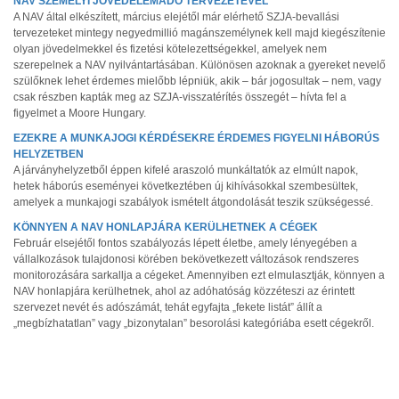
NAV SZEMÉLYI JÖVEDELEMADÓ TERVEZETÉVEL
A NAV által elkészített, március elejétől már elérhető SZJA-bevallási
tervezeteket mintegy negyedmillió magánszemélynek kell majd kiegészítenie
olyan jövedelmekkel és fizetési kötelezettségekkel, amelyek nem
szerepelnek a NAV nyilvántartásában. Különösen azoknak a gyereket nevelő
szülőknek lehet érdemes mielőbb lépniük, akik – bár jogosultak – nem, vagy
csak részben kapták meg az SZJA-visszatérítés összegét – hívta fel a
figyelmet a Moore Hungary.
EZEKRE A MUNKAJOGI KÉRDÉSEKRE ÉRDEMES FIGYELNI HÁBORÚS
HELYZETBEN
A járványhelyzetből éppen kifelé araszoló munkáltatók az elmúlt napok,
hetek háborús eseményei következtében új kihívásokkal szembesültek,
amelyek a munkajogi szabályok ismételt átgondolását teszik szükségessé.
KÖNNYEN A NAV HONLAPJÁRA KERÜLHETNEK A CÉGEK
Február elsejétől fontos szabályozás lépett életbe, amely lényegében a
vállalkozások tulajdonosi körében bekövetkezett változások rendszeres
monitorozására sarkallja a cégeket. Amennyiben ezt elmulasztják, könnyen a
NAV honlapjára kerülhetnek, ahol az adóhatóság közzéteszi az érintett
szervezet nevét és adószámát, tehát egyfajta „fekete listát” állít a
„megbízhatatlan” vagy „bizonytalan” besorolási kategóriába esett cégekről.