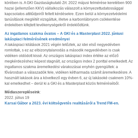
körében is. A GKI Gazdaságkutató Zrt. 2022 májusi felmérése keretében 900
hazai (jellemzően KKV) vállalkozás válaszolt a környezettudatossággal
kapcsolatos attitűdjeiről feltett kérdésekre. Ezen belül a környezetvédelmi
tanúsítások meglétét vizsgáltuk, illetve a karbonlábnyom csökkentése
érdekében kifejtett tevékenységekről érdeklődtünk.
Az ingatlanos szakma óvatos – A GKI és a Masterplast 2022. júniusi
lakáspiaci felmérésének eredményei
A lakáspiaci kilátások 2021 végén tetőztek, az idei első negyedévben
romlottak, s ez az elbizonytalanodás a második negyedévben is csak
vidéken oldódott kissé. Az országos lakáspiaci index értéke az előző
megkérdezéshez képest stagnált, az országos index 2 ponttal emelkedett. Az
ingatlanos szakma áremelkedési várakozásai enyhén gyengültek: a
fővárosban a válaszadók fele, vidéken kétharmada számít áremelkedésre. A
használt lakások ára a következő egy évben 6, az új lakásoké csaknem 10%-
kal emelkedhet – derül ki a GKI és a Masterplast közös felméréséből.
Médiaszerepléseink
:
2022. július 19
Karsai Gábor a 2023. évi költségvetés realitásáról a Trend FM-en.