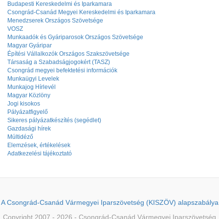
Budapesti Kereskedelmi és Iparkamara
Csongrád-Csanád Megyei Kereskedelmi és Iparkamara
Menedzserek Országos Szövetsége
VOSZ
Munkaadók és Gyáriparosok Országos Szövetsége
Magyar Gyáripar
Építési Vállalkozók Országos Szakszövetsége
Társaság a Szabadságjogokért (TASZ)
Csongrád megyei befektetési információk
Munkaügyi Levelek
Munkajog Hírlevél
Magyar Közlöny
Jogi kisokos
Pályázatfigyelő
Sikeres pályázatkészítés (segédlet)
Gazdasági hírek
Múltidéző
Elemzések, értékelések
Adatkezelési tájékoztató
A Csongrád-Csanád Vármegyei Iparszövetség (KISZÖV) alapszabálya
Copyright 2007 - 2026 - Csongrád-Csanád Vármegyei Iparszövetség