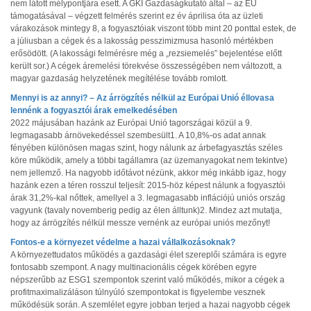
nem látott mélypontjára esett. A GKI Gazdaságkutató által – az EU
támogatásával – végzett felmérés szerint ez év áprilisa óta az üzleti
várakozások mintegy 8, a fogyasztóiak viszont több mint 20 ponttal estek, de
a júliusban a cégek és a lakosság pesszimizmusa hasonló mértékben
erősödött. (A lakossági felmérésre még a „rezsiemelés” bejelentése előtt
került sor.) A cégek áremelési törekvése összességében nem változott, a
magyar gazdaság helyzetének megítélése tovább romlott.
Mennyi is az annyi? – Az árrögzítés nélkül az Európai Unió éllovasa
lennénk a fogyasztói árak emelkedésében
2022 májusában hazánk az Európai Unió tagországai közül a 9.
legmagasabb árnövekedéssel szembesült1. A 10,8%-os adat annak
fényében különösen magas szint, hogy nálunk az árbefagyasztás széles
köre működik, amely a többi tagállamra (az üzemanyagokat nem tekintve)
nem jellemző. Ha nagyobb időtávot nézünk, akkor még inkább igaz, hogy
hazánk ezen a téren rosszul teljesít: 2015-höz képest nálunk a fogyasztói
árak 31,2%-kal nőttek, amellyel a 3. legmagasabb inflációjú uniós ország
vagyunk (tavaly novemberig pedig az élen álltunk)2. Mindez azt mutatja,
hogy az árrögzítés nélkül messze vernénk az európai uniós mezőnyt!
Fontos-e a környezet védelme a hazai vállalkozásoknak?
A környezettudatos működés a gazdasági élet szereplői számára is egyre
fontosabb szempont. A nagy multinacionális cégek körében egyre
népszerűbb az ESG1 szempontok szerint való működés, mikor a cégek a
profitmaximalizáláson túlnyúló szempontokat is figyelembe vesznek
működésük során. A szemlélet egyre jobban terjed a hazai nagyobb cégek