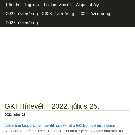
Főoldal
Taglista
Tisztségviselők
Alapszabály
2022. évi mérleg
2023. évi mérleg
2024. évi mérleg
2025. évi mérleg
Csongrád-Csanád Vármegyei
Iparszövetség
GKI Hírlevél – 2022. július 25.
2022. július 25.
Júliusban lassulva, de tovább csökkent a GKI konjunktúraindexe
A GKI konjunktúraindexe júliusban több mint egyéves, tavaly március óta