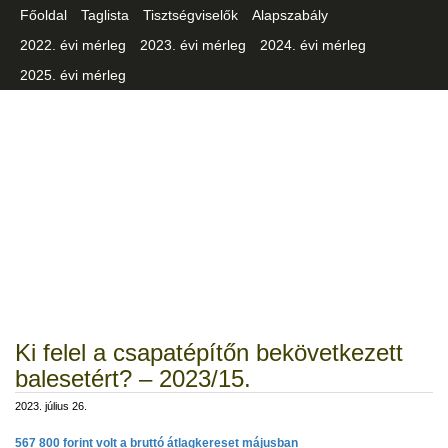
Főoldal
Taglista
Tisztségviselők
Alapszabály
2022. évi mérleg
2023. évi mérleg
2024. évi mérleg
2025. évi mérleg
Csongrád-Csanád Vármegyei
Iparszövetség
Ki felel a csapatépítőn bekövetkezett
balesetért? – 2023/15.
2023. július 26.
567 800 forint volt a bruttó átlagkereset májusban