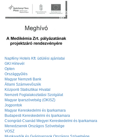
Napfény Hotels Kft. üdülési ajánlatai
GKI Hírlevél
Opten
Országgyűlés
Magyar Nemzeti Bank
Állami Számvevőszék
Központi Statisztikai Hivatal
Nemzeti Foglalakoztatási Szolgálat
Magyar Iparszövetség (OKISZ)
Jogpontok
Magyar Kereskedelmi és Iparkamara
Budapesti Kereskedelmi és Iparkamara
Csongrád-Csanád Megyei Kereskedelmi és Iparkamara
Menedzserek Országos Szövetsége
VOSZ
Munkaadók és Gyáriparosok Országos Szövetsége