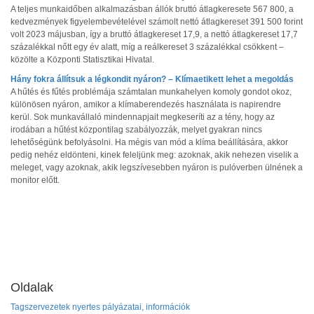
A teljes munkaidőben alkalmazásban állók bruttó átlagkeresete 567 800, a
kedvezmények figyelembevételével számolt nettó átlagkereset 391 500 forint
volt 2023 májusban, így a bruttó átlagkereset 17,9, a nettó átlagkereset 17,7
százalékkal nőtt egy év alatt, míg a reálkereset 3 százalékkal csökkent –
közölte a Központi Statisztikai Hivatal.
Hány fokra állítsuk a légkondit nyáron? – Klímaetikett lehet a megoldás
A hűtés és fűtés problémája számtalan munkahelyen komoly gondot okoz,
különösen nyáron, amikor a klímaberendezés használata is napirendre
kerül. Sok munkavállaló mindennapjait megkeseríti az a tény, hogy az
irodában a hűtést központilag szabályozzák, melyet gyakran nincs
lehetőségünk befolyásolni. Ha mégis van mód a klíma beállítására, akkor
pedig nehéz eldönteni, kinek feleljünk meg: azoknak, akik nehezen viselik a
meleget, vagy azoknak, akik legszívesebben nyáron is pulóverben ülnének a
monitor előtt.
Oldalak
Tagszervezetek nyertes pályázatai, információk