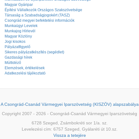
Magyar Gyáripar
Építési Vállalkozók Országos Szakszövetsége
Társaság a Szabadságjogokért (TASZ)
Csongrád megyei befektetési információk
Munkaügyi Levelek
Munkajog Hírlevél
Magyar Közlöny
Jogi kisokos
Pályázatfigyelő
Sikeres pályázatkészítés (segédlet)
Gazdasági hírek
Múltidéző
Elemzések, értékelések
Adatkezelési tájékoztató
A Csongrád-Csanád Vármegyei Iparszövetség (KISZÖV) alapszabálya
Copyright 2007 - 2026 - Csongrád-Csanád Vármegyei Iparszövetség
6728 Szeged, Zsámbokréti sor 1/a. sz.
Levelezési cím: 6757 Szeged, Gyálaréti út 10.sz.
Vissza a tetejére