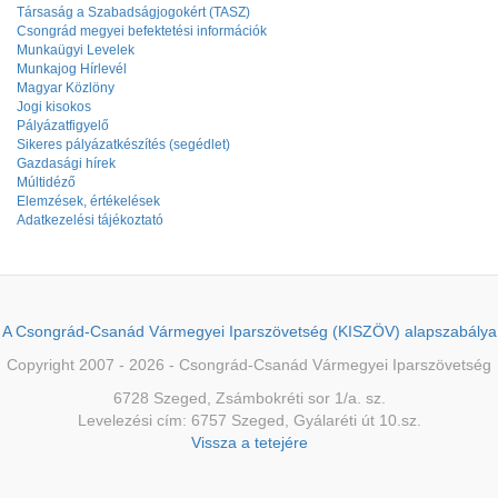
Társaság a Szabadságjogokért (TASZ)
Csongrád megyei befektetési információk
Munkaügyi Levelek
Munkajog Hírlevél
Magyar Közlöny
Jogi kisokos
Pályázatfigyelő
Sikeres pályázatkészítés (segédlet)
Gazdasági hírek
Múltidéző
Elemzések, értékelések
Adatkezelési tájékoztató
A Csongrád-Csanád Vármegyei Iparszövetség (KISZÖV) alapszabálya
Copyright 2007 - 2026 - Csongrád-Csanád Vármegyei Iparszövetség
6728 Szeged, Zsámbokréti sor 1/a. sz.
Levelezési cím: 6757 Szeged, Gyálaréti út 10.sz.
Vissza a tetejére