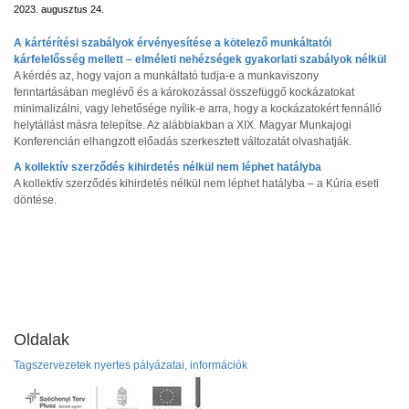
2023. augusztus 24.
A kártérítési szabályok érvényesítése a kötelező munkáltatói
kárfelelősség mellett – elméleti nehézségek gyakorlati szabályok nélkül
A kérdés az, hogy vajon a munkáltató tudja-e a munkaviszony
fenntartásában meglévő és a károkozással összefüggő kockázatokat
minimalizálni, vagy lehetősége nyílik-e arra, hogy a kockázatokért fennálló
helytállást másra telepítse. Az alábbiakban a XIX. Magyar Munkajogi
Konferencián elhangzott előadás szerkesztett változatát olvashatják.
A kollektív szerződés kihirdetés nélkül nem léphet hatályba
A kollektív szerződés kihirdetés nélkül nem léphet hatályba – a Kúria eseti
döntése.
Oldalak
Tagszervezetek nyertes pályázatai, információk