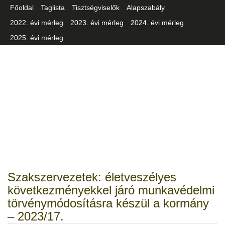
Főoldal
Taglista
Tisztségviselők
Alapszabály
2022. évi mérleg
2023. évi mérleg
2024. évi mérleg
2025. évi mérleg
Csongrád-Csanád Vármegyei
Iparszövetség
Szakszervezetek: életveszélyes
következményekkel járó munkavédelmi
törvénymódosításra készül a kormány
– 2023/17.