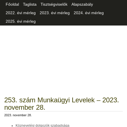
Főoldal
Taglista
Tisztségviselők
Alapszabály
2022. évi mérleg
2023. évi mérleg
2024. évi mérleg
2025. évi mérleg
Csongrád-Csanád Vármegyei
Iparszövetség
253. szám Munkaügyi Levelek – 2023.
november 28.
2023. november 28.
Köznevelési dolgozók szabadsága