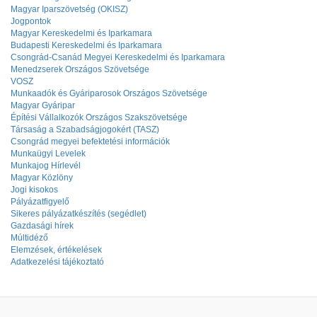
Magyar Iparszövetség (OKISZ)
Jogpontok
Magyar Kereskedelmi és Iparkamara
Budapesti Kereskedelmi és Iparkamara
Csongrád-Csanád Megyei Kereskedelmi és Iparkamara
Menedzserek Országos Szövetsége
VOSZ
Munkaadók és Gyáriparosok Országos Szövetsége
Magyar Gyáripar
Építési Vállalkozók Országos Szakszövetsége
Társaság a Szabadságjogokért (TASZ)
Csongrád megyei befektetési információk
Munkaügyi Levelek
Munkajog Hírlevél
Magyar Közlöny
Jogi kisokos
Pályázatfigyelő
Sikeres pályázatkészítés (segédlet)
Gazdasági hírek
Múltidéző
Elemzések, értékelések
Adatkezelési tájékoztató