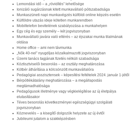
Lemondási idő – a „rövidítés” lehetősége
Ionizáló sugárzásnak kitett munkavállaló pótszabadsága
Munkaszüneti napi munkavégzés külföldi online képzés esetén
Külföldre utazás ideje kötetlen munkarendben
Mobiltelefon bevitelének szabályozása a munkahelyen
Egy cég és egy személy – két jogviszonyban
Munkavállaló javára való eltérés – az éjszakai munka tilalmának
oldása
Home office – ami nem távmunka
„Nők 40-nel” nyugdíjas közalkalmazotti jogviszonyban
Üzemi tanács tagjának fizetés nélküli szabadsága
Köztisztviselői besorolás – az osztály meghatározása
Kötbér áthárítása a kölcsönzött munkavállalóra
Pedagógiai asszisztensek – képesítési feltételek 2024. január 1-jétől
Bérpótlékátalány meghatározása – a megállapodás
megtámadhatósága
Pedagógusok illetménye vagy végkielégítése az új életpálya
elutasításakor
Téves besorolás következményei egészségügyi szolgálati
jogviszonyban
Köznevelés – a kisegítő dolgozók helyzete az új évtől
Jubileumi jutalom a szakképzésben