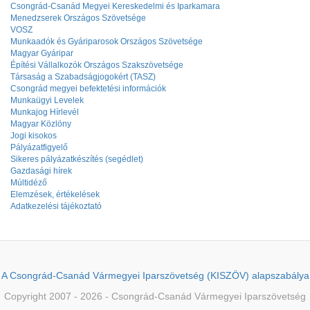
Csongrád-Csanád Megyei Kereskedelmi és Iparkamara
Menedzserek Országos Szövetsége
VOSZ
Munkaadók és Gyáriparosok Országos Szövetsége
Magyar Gyáripar
Építési Vállalkozók Országos Szakszövetsége
Társaság a Szabadságjogokért (TASZ)
Csongrád megyei befektetési információk
Munkaügyi Levelek
Munkajog Hírlevél
Magyar Közlöny
Jogi kisokos
Pályázatfigyelő
Sikeres pályázatkészítés (segédlet)
Gazdasági hírek
Múltidéző
Elemzések, értékelések
Adatkezelési tájékoztató
A Csongrád-Csanád Vármegyei Iparszövetség (KISZÖV) alapszabálya
Copyright 2007 - 2026 - Csongrád-Csanád Vármegyei Iparszövetség