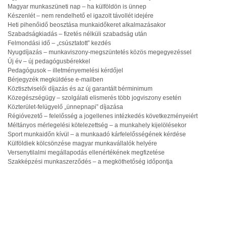
Magyar munkaszüneti nap – ha külföldön is ünnep
Készenlét – nem rendelhető el igazolt távollét idejére
Heti pihenőidő beosztása munkaidőkeret alkalmazásakor
Szabadságkiadás – fizetés nélküli szabadság után
Felmondási idő – „csúsztatott” kezdés
Nyugdíjazás – munkaviszony-megszüntetés közös megegyezéssel
Új év – új pedagógusbérekkel
Pedagógusok – illetményemelési kérdőjel
Bérjegyzék megküldése e-mailben
Köztisztviselői díjazás és az új garantált bérminimum
Közegészségügy – szolgálati elismerés több jogviszony esetén
Közterület-felügyelő „ünnepnapi” díjazása
Régióvezető – felelősség a jogellenes intézkedés következményeiért
Méltányos mérlegelési kötelezettség – a munkahely kijelölésekor
Sport munkaidőn kívül – a munkaadó kárfelelősségének kérdése
Külföldiek kölcsönzése magyar munkavállalók helyére
Versenytilalmi megállapodás ellenértékének megfizetése
Szakképzési munkaszerződés – a megköthetőség időpontja