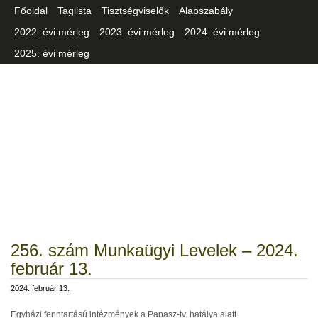
Főoldal
Taglista
Tisztségviselők
Alapszabály
2022. évi mérleg
2023. évi mérleg
2024. évi mérleg
2025. évi mérleg
Csongrád-Csanád Vármegyei
Iparszövetség
256. szám Munkaügyi Levelek – 2024.
február 13.
2024. február 13.
Egyházi fenntartású intézmények a Panasz-tv. hatálya alatt