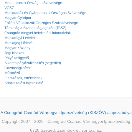
Menedzserek Országos Szövetsége
VOSZ
Munkaadók és Gyáriparosok Országos Szövetsége
Magyar Gyáripar
Építési Vállalkozók Országos Szakszövetsége
Társaság a Szabadságjogokért (TASZ)
Csongrád megyei befektetési információk
Munkaügyi Levelek
Munkajog Hírlevél
Magyar Közlöny
Jogi kisokos
Pályázatfigyelő
Sikeres pályázatkészítés (segédlet)
Gazdasági hírek
Múltidéző
Elemzések, értékelések
Adatkezelési tájékoztató
A Csongrád-Csanád Vármegyei Iparszövetség (KISZÖV) alapszabálya
Copyright 2007 - 2026 - Csongrád-Csanád Vármegyei Iparszövetség
6728 Szeged, Zsámbokréti sor 1/a. sz.