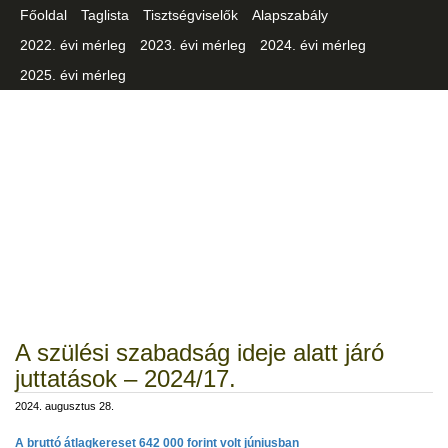
Főoldal
Taglista
Tisztségviselők
Alapszabály
2022. évi mérleg
2023. évi mérleg
2024. évi mérleg
2025. évi mérleg
Csongrád-Csanád Vármegyei
Iparszövetség
A szülési szabadság ideje alatt járó
juttatások – 2024/17.
2024. augusztus 28.
A bruttó átlagkereset 642 000 forint volt júniusban