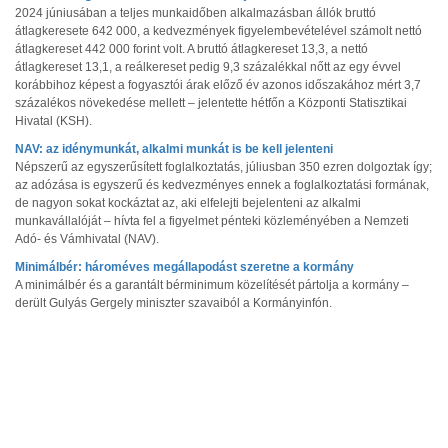
2024 júniusában a teljes munkaidőben alkalmazásban állók bruttó
átlagkeresete 642 000, a kedvezmények figyelembevételével számolt nettó
átlagkereset 442 000 forint volt. A bruttó átlagkereset 13,3, a nettó
átlagkereset 13,1, a reálkereset pedig 9,3 százalékkal nőtt az egy évvel
korábbihoz képest a fogyasztói árak előző év azonos időszakához mért 3,7
százalékos növekedése mellett – jelentette hétfőn a Központi Statisztikai
Hivatal (KSH).
NAV: az idénymunkát, alkalmi munkát is be kell jelenteni
Népszerű az egyszerűsített foglalkoztatás, júliusban 350 ezren dolgoztak így;
az adózása is egyszerű és kedvezményes ennek a foglalkoztatási formának,
de nagyon sokat kockáztat az, aki elfelejti bejelenteni az alkalmi
munkavállalóját – hívta fel a figyelmet pénteki közleményében a Nemzeti
Adó- és Vámhivatal (NAV).
Minimálbér: hároméves megállapodást szeretne a kormány
A minimálbér és a garantált bérminimum közelítését pártolja a kormány –
derült Gulyás Gergely miniszter szavaiból a Kormányinfón.